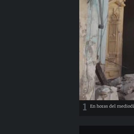
RADIO MARTÍ
ESPECIALES
MULTIMEDIA
ESPECIALES
EDITORIALES
LA REALIDAD DE LA VIVIENDA EN
CUBA
SER VIEJO EN CUBA
KENTU-CUBANO
LOS SANTOS DE HIALEAH
DESINFORMACIÓN RUSA EN
AMÉRICA LATINA
LA INVASIÓN DE RUSIA A UCRANIA
1
En horas del mediodí