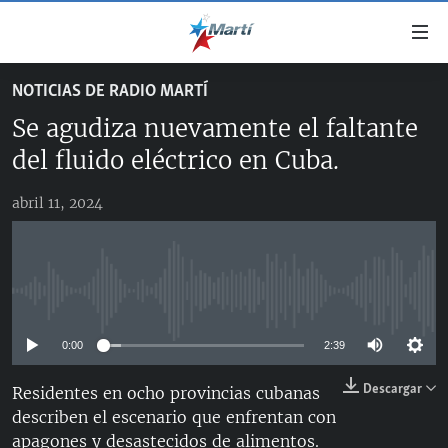
Enlaces
de
accesibilidad
NOTICIAS DE RADIO MARTÍ
TITULARES
Ir
Se agudiza nuevamente el faltante
al
CUBA
contenido
del fluido eléctrico en Cuba.
ESTADOS UNIDOS
principal
CUBA
Ir
abril 11, 2024
AMÉRICA LATINA
DERECHOS HUMANOS
ESTADOS UNIDOS
a
INMIGRACIÓN
la
#11JCUBA, 5 AÑOS DESPUÉS
AMÉRICA 250
navegación
MUNDO
INFORME DEL DEPARTAMENTO DE ESTADO DE EEUU
principal
No media source currently available
SOBRE CUBA
DEPORTES
Ir
a
0:00
2:39
ARTE Y ENTRETENIMIENTO
la
Descargar
Residentes en ocho provincias cubanas
OPINIÓN GRÁFICA
búsqueda
describen el escenario que enfrentan con
AUDIOVISUALES MARTÍ
apagones y desastecidos de alimentos.