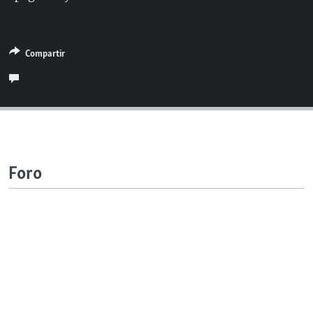
RADIO MARTÍ
ESPECIALES
Compartir
MULTIMEDIA
ESPECIALES
EDITORIALES
LA REALIDAD DE LA VIVIENDA EN CUBA
SER VIEJO EN CUBA
SÍGUENOS
KENTU-CUBANO
LOS SANTOS DE HIALEAH
Foro
DESINFORMACIÓN RUSA EN AMÉRICA LATINA
LA INVASIÓN DE RUSIA A UCRANIA