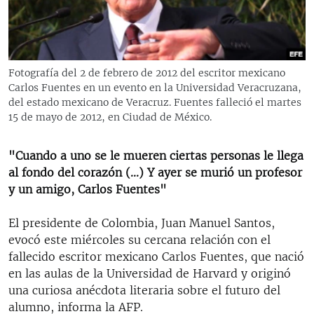
RADIO MARTÍ
ESPECIALES
MULTIMEDIA
ESPECIALES
Fotografía del 2 de febrero de 2012 del escritor mexicano
EDITORIALES
Carlos Fuentes en un evento en la Universidad Veracruzana,
LA REALIDAD DE LA VIVIENDA EN CUBA
del estado mexicano de Veracruz. Fuentes falleció el martes
SER VIEJO EN CUBA
15 de mayo de 2012, en Ciudad de México.
SÍGUENOS
KENTU-CUBANO
"Cuando a uno se le mueren ciertas personas le llega
LOS SANTOS DE HIALEAH
al fondo del corazón (...) Y ayer se murió un profesor
y un amigo, Carlos Fuentes"
DESINFORMACIÓN RUSA EN AMÉRICA LATINA
LA INVASIÓN DE RUSIA A UCRANIA
El presidente de Colombia, Juan Manuel Santos,
evocó este miércoles su cercana relación con el
fallecido escritor mexicano Carlos Fuentes, que nació
en las aulas de la Universidad de Harvard y originó
una curiosa anécdota literaria sobre el futuro del
alumno, informa la AFP.