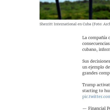
Sherritt International en Cuba (Foto: Arc
La compañía c
consecuencias
cubano, infor
Sus decisione
un ejemplo de
grandes compa
Trump activat
starting to h
pic.twitter.c
— Financial P