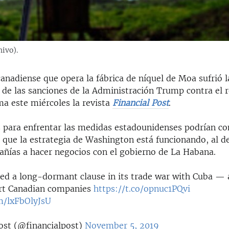
hivo).
anadiense que opera la fábrica de níquel de Moa sufrió l
 de las sanciones de la Administración Trump contra el
ma este miércoles la revista
Financial Post
.
s para enfrentar las medidas estadounidenses podrían con
 que la estrategia de Washington está funcionando, al de
ñías a hacer negocios con el gobierno de La Habana.
ed a long-dormant clause in its trade war with Cuba — a
urt Canadian companies
https://t.co/opnuc1PQvi
om/lxFbOlyJsU
ost (@financialpost)
November 5, 2019