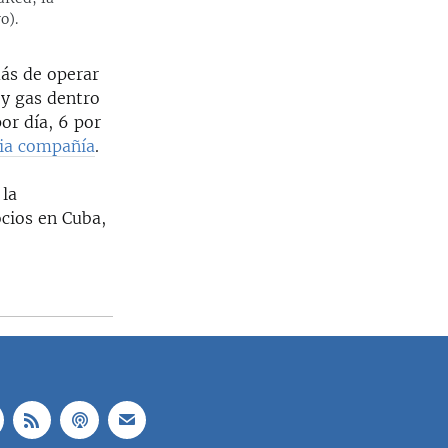
o).
más de operar
 y gas dentro
or día, 6 por
pia compañía
.
 la
ocios en Cuba,