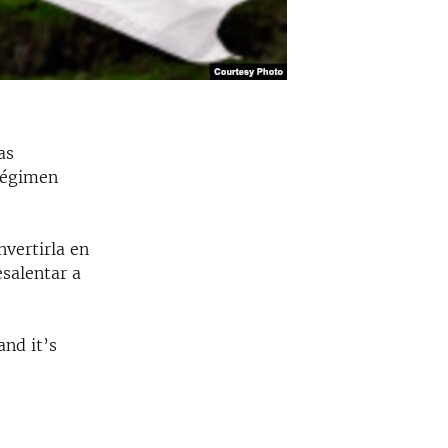
as
 régimen
vertirla en
salentar a
nd it’s