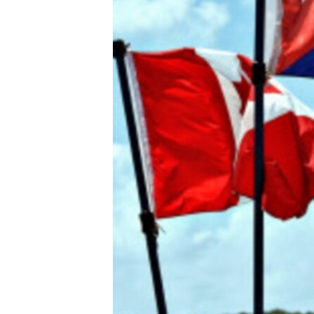
RADIO MARTÍ
ESPECIALES
MULTIMEDIA
ESPECIALES
EDITORIALES
LA REALIDAD DE LA VIVIENDA EN
CUBA
SER VIEJO EN CUBA
KENTU-CUBANO
LOS SANTOS DE HIALEAH
DESINFORMACIÓN RUSA EN
AMÉRICA LATINA
LA INVASIÓN DE RUSIA A UCRANIA