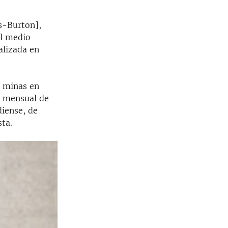
s-Burton],
al medio
alizada en
s minas en
n mensual de
diense, de
sta.