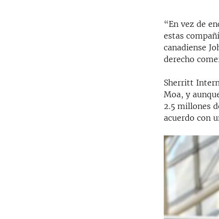
“En vez de en
estas compañí
canadiense Joh
derecho comer
Sherritt Inter
Moa, y aunque
2.5 millones d
acuerdo con un