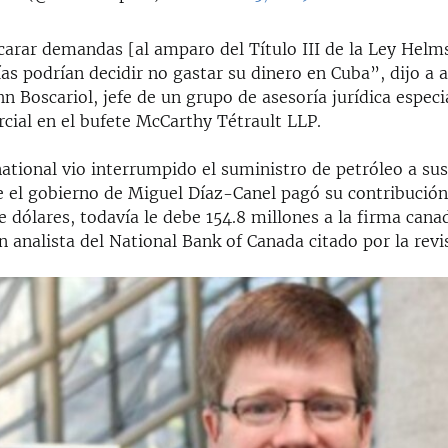
carar demandas [al amparo del Título III de la Ley Helm
as podrían decidir no gastar su dinero en Cuba”, dijo a 
n Boscariol, jefe de un grupo de asesoría jurídica especi
cial en el bufete McCarthy Tétrault LLP.
national vio interrumpido el suministro de petróleo a su
 el gobierno de Miguel Díaz-Canel pagó su contribució
e dólares, todavía le debe 154.8 millones a la firma cana
 analista del National Bank of Canada citado por la revi