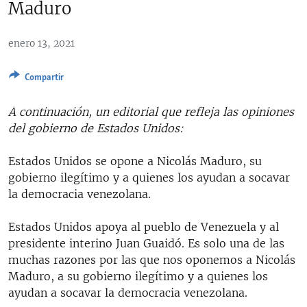
Maduro
RADIO MARTÍ
ESPECIALES
enero 13, 2021
MULTIMEDIA
ESPECIALES
Compartir
EDITORIALES
LA REALIDAD DE LA VIVIENDA EN CUBA
A continuación, un editorial que refleja las opiniones
SER VIEJO EN CUBA
SÍGUENOS
del gobierno de Estados Unidos:
KENTU-CUBANO
Estados Unidos se opone a Nicolás Maduro, su
LOS SANTOS DE HIALEAH
gobierno ilegítimo y a quienes los ayudan a socavar
DESINFORMACIÓN RUSA EN AMÉRICA LATINA
la democracia venezolana.
LA INVASIÓN DE RUSIA A UCRANIA
Estados Unidos apoya al pueblo de Venezuela y al
presidente interino Juan Guaidó. Es solo una de las
muchas razones por las que nos oponemos a Nicolás
Maduro, a su gobierno ilegítimo y a quienes los
ayudan a socavar la democracia venezolana.