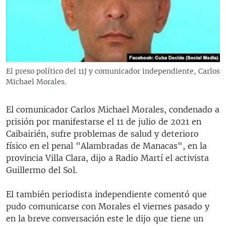
RADIO MARTÍ
ESPECIALES
MULTIMEDIA
ESPECIALES
EDITORIALES
LA REALIDAD DE LA VIVIENDA EN CUBA
El preso político del 11J y comunicador independiente, Carlos
Michael Morales.
SER VIEJO EN CUBA
SÍGUENOS
KENTU-CUBANO
El comunicador Carlos Michael Morales, condenado a
LOS SANTOS DE HIALEAH
prisión por manifestarse el 11 de julio de 2021 en
Caibairién, sufre problemas de salud y deterioro
DESINFORMACIÓN RUSA EN AMÉRICA LATINA
físico en el penal "Alambradas de Manacas", en la
LA INVASIÓN DE RUSIA A UCRANIA
provincia Villa Clara, dijo a Radio Martí el activista
Guillermo del Sol.
El también periodista independiente comentó que
pudo comunicarse con Morales el viernes pasado y
en la breve conversación este le dijo que tiene un