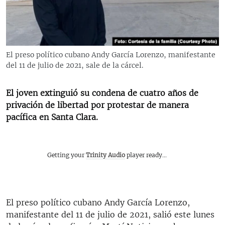
RADIO MARTÍ
ESPECIALES
MULTIMEDIA
ESPECIALES
El preso político cubano Andy García Lorenzo, manifestante
EDITORIALES
LA REALIDAD DE LA VIVIENDA EN CUBA
del 11 de julio de 2021, sale de la cárcel.
SER VIEJO EN CUBA
SÍGUENOS
El joven extinguió su condena de cuatro años de
KENTU-CUBANO
privación de libertad por protestar de manera
pacífica en Santa Clara.
LOS SANTOS DE HIALEAH
DESINFORMACIÓN RUSA EN AMÉRICA LATINA
LA INVASIÓN DE RUSIA A UCRANIA
Getting your
Trinity Audio
player ready...
El preso político cubano Andy García Lorenzo,
manifestante del 11 de julio de 2021, salió este lunes