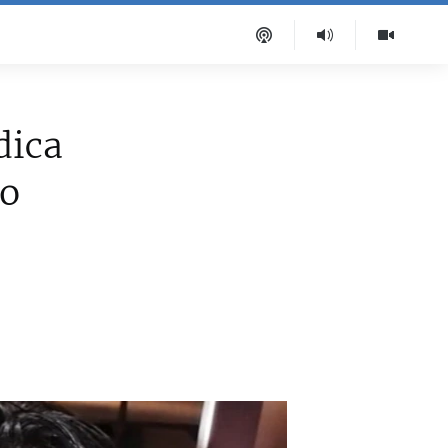
dica
ro