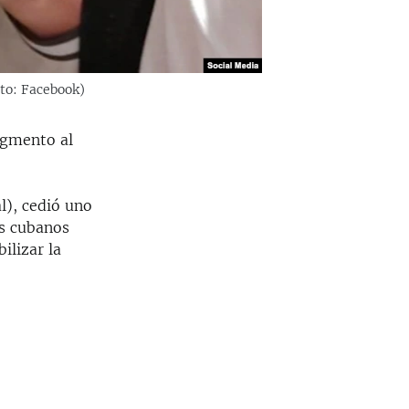
to: Facebook)
egmento al
l), cedió uno
es cubanos
ilizar la