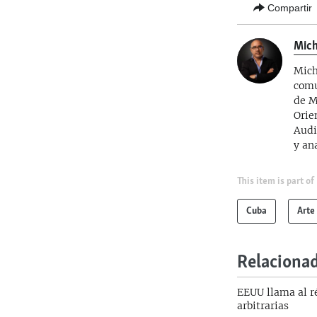
Compartir
Mich
Mich
comu
de M
Orie
Audi
y an
This item is part of
Cuba
Arte
Relaciona
EEUU llama al r
arbitrarias