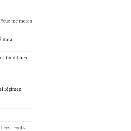
o, "que me metan
ántara,
us familiares
del régimen
ticos" contra