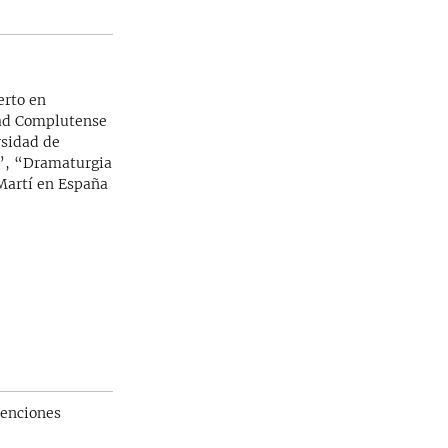
erto en
dad Complutense
rsidad de
ón”, “Dramaturgia
Martí en España
tenciones