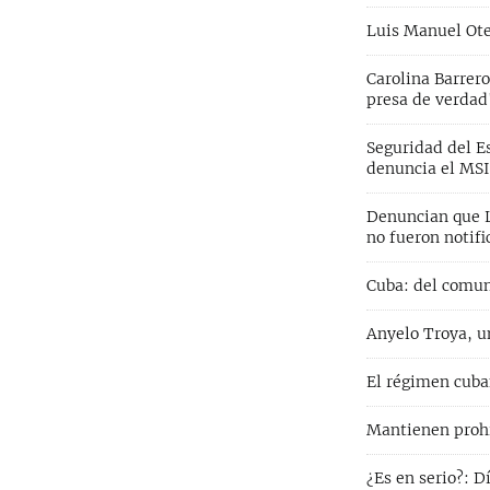
Luis Manuel Ote
Carolina Barrero
presa de verdad
Seguridad del Es
denuncia el MS
Denuncian que L
no fueron notifi
Cuba: del comun
Anyelo Troya, un
El régimen cuban
Mantienen prohib
¿Es en serio?: 