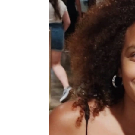
RADIO MARTÍ
ESPECIALES
MULTIMEDIA
ESPECIALES
EDITORIALES
LA REALIDAD DE LA VIVIENDA EN
CUBA
SER VIEJO EN CUBA
KENTU-CUBANO
LOS SANTOS DE HIALEAH
DESINFORMACIÓN RUSA EN
AMÉRICA LATINA
LA INVASIÓN DE RUSIA A UCRANIA