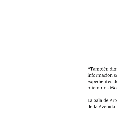
“También dimo
información s
expedientes de
miembros Movi
La Sala de Ar
de la Avenida 