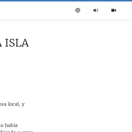
 ISLA
ra local, y
to había