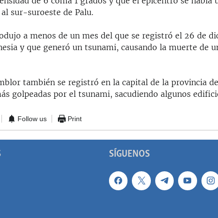
tensidad de 6 coma 1 grados y que el epicentro se había 
al sur-suroeste de Palu.
rodujo a menos de un mes del que se registró el 26 de di
nesia y que generó un tsunami, causando la muerte de u
blor también se registró en la capital de la provincia d
más golpeadas por el tsunami, sacudiendo algunos edifici
Follow us
Print
S
SÍGUENOS