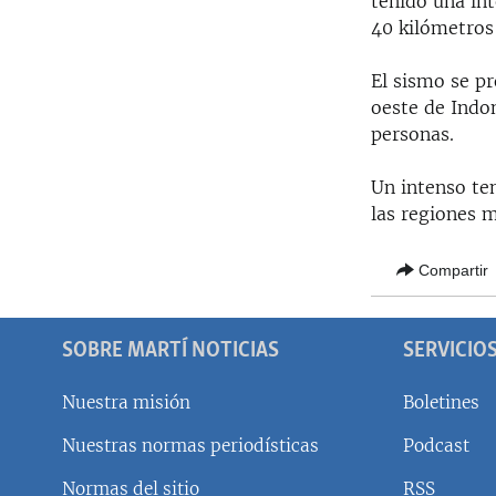
tenido una in
RADIO MARTÍ
40 kilómetros 
ESPECIALES
El sismo se p
MULTIMEDIA
ESPECIALES
oeste de Indo
EDITORIALES
LA REALIDAD DE LA VIVIENDA EN
personas.
CUBA
SER VIEJO EN CUBA
Un intenso tem
las regiones 
KENTU-CUBANO
LOS SANTOS DE HIALEAH
Compartir
DESINFORMACIÓN RUSA EN
AMÉRICA LATINA
SOBRE MARTÍ NOTICIAS
SERVICIO
LA INVASIÓN DE RUSIA A UCRANIA
Nuestra misión
Boletines
Nuestras normas periodísticas
Podcast
Normas del sitio
RSS