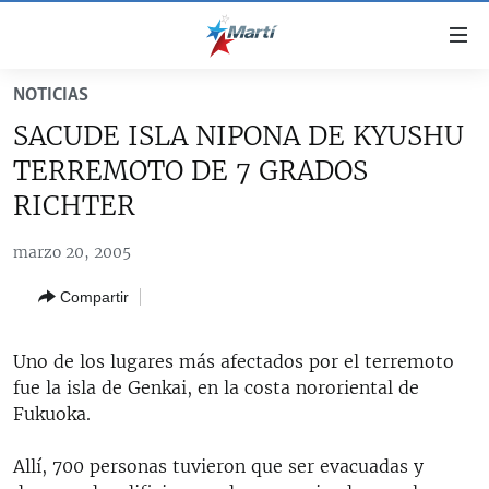
Enlaces
de
accesibilidad
NOTICIAS
TITULARES
Ir
SACUDE ISLA NIPONA DE KYUSHU
al
CUBA
TERREMOTO DE 7 GRADOS
contenido
ESTADOS UNIDOS
principal
CUBA
RICHTER
Ir
AMÉRICA LATINA
DERECHOS HUMANOS
ESTADOS UNIDOS
a
marzo 20, 2005
INMIGRACIÓN
la
#11JCUBA, 5 AÑOS DESPUÉS
AMÉRICA 250
Compartir
navegación
MUNDO
INFORME DEL DEPARTAMENTO DE ESTADO DE EEUU
principal
SOBRE CUBA
DEPORTES
Ir
Uno de los lugares más afectados por el terremoto
a
fue la isla de Genkai, en la costa nororiental de
ARTE Y ENTRETENIMIENTO
la
Fukuoka.
OPINIÓN GRÁFICA
búsqueda
Allí, 700 personas tuvieron que ser evacuadas y
AUDIOVISUALES MARTÍ