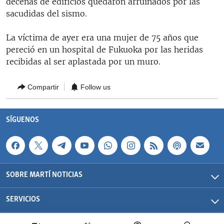
decenas de edificios quedaron arruinados por las
RADIO MARTÍ
sacudidas del sismo.
ESPECIALES
La víctima de ayer era una mujer de 75 años que
MULTIMEDIA
ESPECIALES
pereció en un hospital de Fukuoka por las heridas
recibidas al ser aplastada por un muro.
EDITORIALES
LA REALIDAD DE LA VIVIENDA EN CUBA
SER VIEJO EN CUBA
Compartir
Follow us
SÍGUENOS
KENTU-CUBANO
LOS SANTOS DE HIALEAH
SÍGUENOS
DESINFORMACIÓN RUSA EN AMÉRICA LATINA
LA INVASIÓN DE RUSIA A UCRANIA
SOBRE MARTÍ NOTICIAS
SERVICIOS