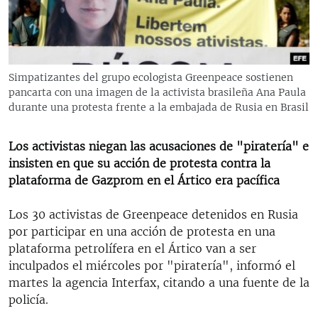
RADIO MARTÍ
ESPECIALES
MULTIMEDIA
ESPECIALES
Simpatizantes del grupo ecologista Greenpeace sostienen
EDITORIALES
LA REALIDAD DE LA VIVIENDA EN CUBA
pancarta con una imagen de la activista brasileña Ana Paula
durante una protesta frente a la embajada de Rusia en Brasil
SER VIEJO EN CUBA
SÍGUENOS
KENTU-CUBANO
Los activistas niegan las acusaciones de "piratería" e
insisten en que su acción de protesta contra la
LOS SANTOS DE HIALEAH
plataforma de Gazprom en el Ártico era pacífica
DESINFORMACIÓN RUSA EN AMÉRICA LATINA
Los 30 activistas de Greenpeace detenidos en Rusia
LA INVASIÓN DE RUSIA A UCRANIA
por participar en una acción de protesta en una
plataforma petrolífera en el Ártico van a ser
inculpados el miércoles por "piratería", informó el
martes la agencia Interfax, citando a una fuente de la
policía.