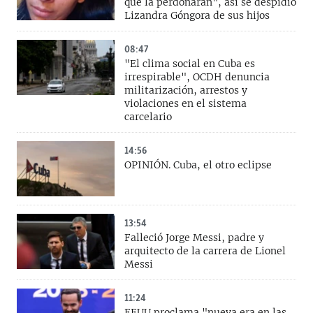
que la perdonaran", así se despidió
Lizandra Góngora de sus hijos
08:47
"El clima social en Cuba es
irrespirable", OCDH denuncia
militarización, arrestos y
violaciones en el sistema
carcelario
14:56
OPINIÓN. Cuba, el otro eclipse
13:54
Falleció Jorge Messi, padre y
arquitecto de la carrera de Lionel
Messi
11:24
EEUU proclama "nueva era en las