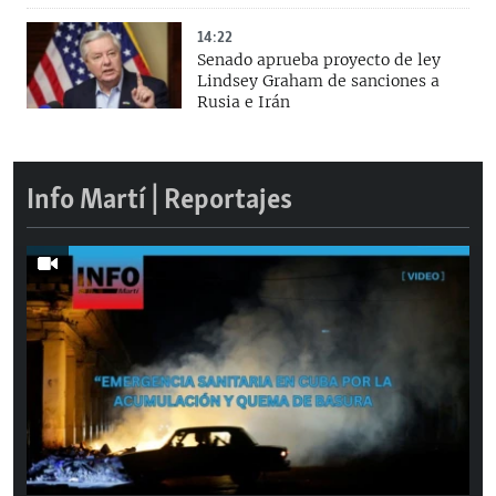
14:22
Senado aprueba proyecto de ley
Lindsey Graham de sanciones a
Rusia e Irán
Info Martí | Reportajes