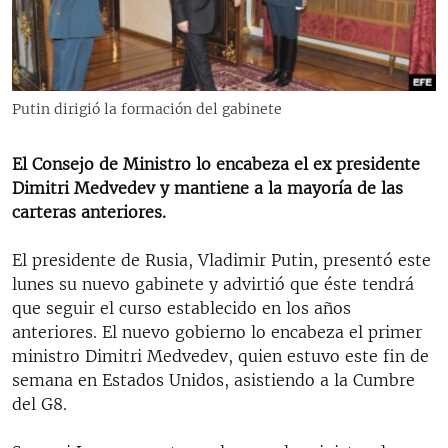
RADIO MARTÍ
ESPECIALES
MULTIMEDIA
ESPECIALES
Putin dirigió la formación del gabinete
EDITORIALES
LA REALIDAD DE LA VIVIENDA EN CUBA
SER VIEJO EN CUBA
El Consejo de Ministro lo encabeza el ex presidente
SÍGUENOS
Dimitri Medvedev y mantiene a la mayoría de las
KENTU-CUBANO
carteras anteriores.
LOS SANTOS DE HIALEAH
El presidente de Rusia, Vladimir Putin, presentó este
DESINFORMACIÓN RUSA EN AMÉRICA LATINA
lunes su nuevo gabinete y advirtió que éste tendrá
LA INVASIÓN DE RUSIA A UCRANIA
que seguir el curso establecido en los años
anteriores. El nuevo gobierno lo encabeza el primer
ministro Dimitri Medvedev, quien estuvo este fin de
semana en Estados Unidos, asistiendo a la Cumbre
del G8.