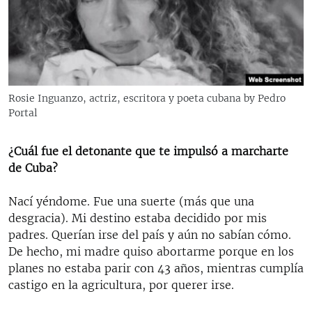
RADIO MARTÍ
ESPECIALES
MULTIMEDIA
ESPECIALES
EDITORIALES
LA REALIDAD DE LA VIVIENDA EN CUBA
Rosie Inguanzo, actriz, escritora y poeta cubana by Pedro
Portal
SER VIEJO EN CUBA
SÍGUENOS
KENTU-CUBANO
¿Cuál fue el detonante que te impulsó a marcharte
LOS SANTOS DE HIALEAH
de Cuba?
DESINFORMACIÓN RUSA EN AMÉRICA LATINA
Nací yéndome. Fue una suerte (más que una
LA INVASIÓN DE RUSIA A UCRANIA
desgracia). Mi destino estaba decidido por mis
padres. Querían irse del país y aún no sabían cómo.
De hecho, mi madre quiso abortarme porque en los
planes no estaba parir con 43 años, mientras cumplía
castigo en la agricultura, por querer irse.