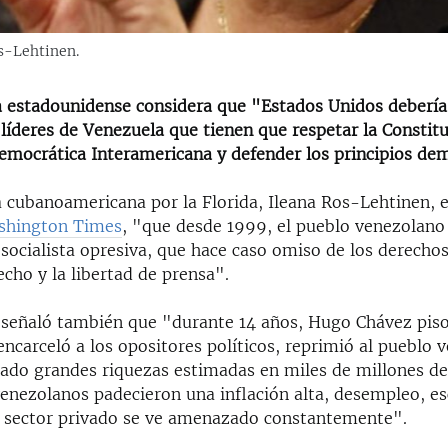
s-Lehtinen.
a estadounidense considera que "Estados Unidos debería
 líderes de Venezuela que tienen que respetar la Constit
Democrática Interamericana y defender los principios de
 cubanoamericana por la Florida, Ileana Ros-Lehtinen, e
shington Times
, "que desde 1999, el pueblo venezolano
 socialista opresiva, que hace caso omiso de los derecho
cho y la libertad de prensa".
señaló también que "durante 14 años, Hugo Chávez piso
ncarceló a los opositores políticos, reprimió al pueblo 
ado grandes riquezas estimadas en miles de millones de
venezolanos padecieron una inflación alta, desempleo, e
l sector privado se ve amenazado constantemente".