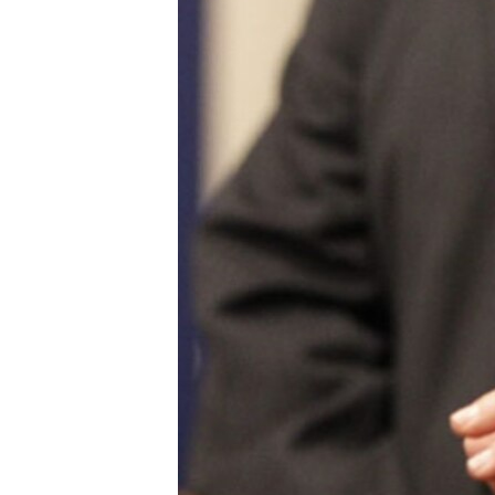
RADIO MARTÍ
ESPECIALES
MULTIMEDIA
ESPECIALES
EDITORIALES
LA REALIDAD DE LA VIVIENDA EN
CUBA
SER VIEJO EN CUBA
KENTU-CUBANO
LOS SANTOS DE HIALEAH
DESINFORMACIÓN RUSA EN
AMÉRICA LATINA
LA INVASIÓN DE RUSIA A UCRANIA