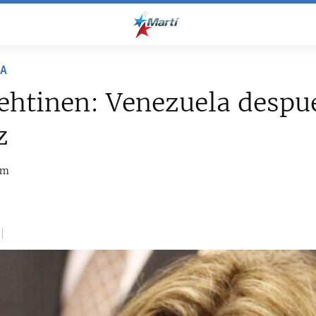
NA
ehtinen: Venezuela despu
z
om