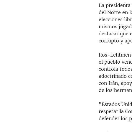
La presidenta
del Norte en 
elecciones lib
mismos jugado
destacar que 
corrupto y ap
Ros-Lehtinen p
el pueblo ven
controla todos
adoctrinado co
con Irán, apoy
de los herman
"Estados Unid
respetar la C
defender los 