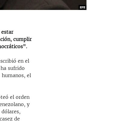
 estar
ución, cumplir
mocráticos".
scribió en el
 ha sufrido
s humanos, el
teó el orden
venezolano, y
 dólares,
scasez de