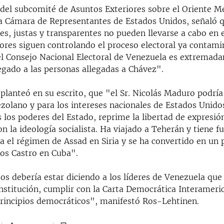
 del subcomité de Asuntos Exteriores sobre el Oriente Me
la Cámara de Representantes de Estados Unidos, señaló 
res, justas y transparentes no pueden llevarse a cabo en e
res siguen controlando el proceso electoral ya contami
el Consejo Nacional Electoral de Venezuela es extremad
egado a las personas allegadas a Chávez".
lanteó en su escrito, que "el Sr. Nicolás Maduro podría
ezolano y para los intereses nacionales de Estados Unido
 los poderes del Estado, reprime la libertad de expresió
n la ideología socialista. Ha viajado a Teherán y tiene f
a el régimen de Assad en Siria y se ha convertido en un 
os Castro en Cuba".
os debería estar diciendo a los líderes de Venezuela que
onstitución, cumplir con la Carta Democrática Interameri
principios democráticos", manifestó Ros-Lehtinen.