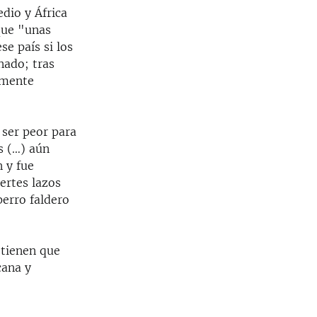
dio y África
que "unas
se país si los
nado; tras
amente
 ser peor para
s (…) aún
n y fue
uertes lazos
perro faldero
 tienen que
cana y