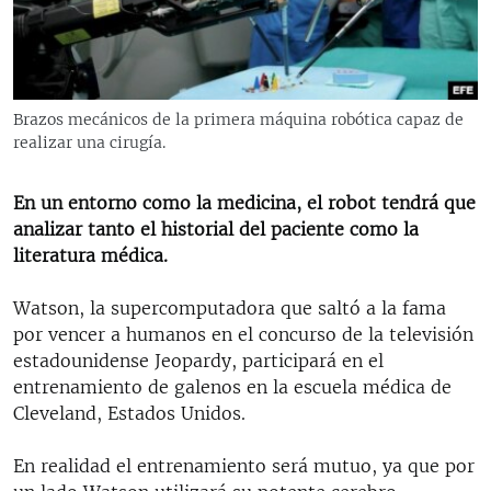
RADIO MARTÍ
ESPECIALES
MULTIMEDIA
ESPECIALES
Brazos mecánicos de la primera máquina robótica capaz de
EDITORIALES
LA REALIDAD DE LA VIVIENDA EN CUBA
realizar una cirugía.
SER VIEJO EN CUBA
SÍGUENOS
En un entorno como la medicina, el robot tendrá que
KENTU-CUBANO
analizar tanto el historial del paciente como la
literatura médica.
LOS SANTOS DE HIALEAH
DESINFORMACIÓN RUSA EN AMÉRICA LATINA
Watson, la supercomputadora que saltó a la fama
por vencer a humanos en el concurso de la televisión
LA INVASIÓN DE RUSIA A UCRANIA
estadounidense Jeopardy, participará en el
entrenamiento de galenos en la escuela médica de
Cleveland, Estados Unidos.
En realidad el entrenamiento será mutuo, ya que por