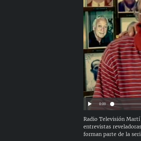
RADIO MARTÍ
ESPECIALES
MULTIMEDIA
ESPECIALES
EDITORIALES
LA REALIDAD DE LA VIVIENDA EN
CUBA
SER VIEJO EN CUBA
KENTU-CUBANO
LOS SANTOS DE HIALEAH
DESINFORMACIÓN RUSA EN
AMÉRICA LATINA
LA INVASIÓN DE RUSIA A UCRANIA
0:00
Radio Televisión Martí
entrevistas reveladoras
forman parte de la seri