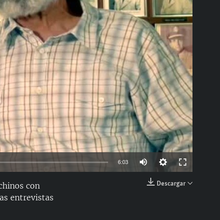
able
Auto
6:03
144p
Descargar
ochinos con
EMBED
Las entrevistas
240p
360p