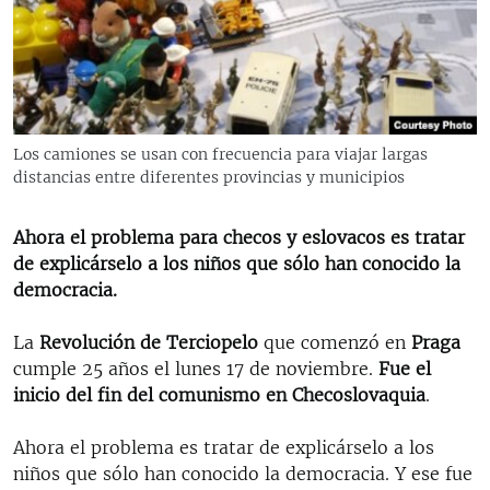
RADIO MARTÍ
ESPECIALES
MULTIMEDIA
ESPECIALES
EDITORIALES
LA REALIDAD DE LA VIVIENDA EN CUBA
Los camiones se usan con frecuencia para viajar largas
distancias entre diferentes provincias y municipios
SER VIEJO EN CUBA
SÍGUENOS
KENTU-CUBANO
Ahora el problema para checos y eslovacos es tratar
LOS SANTOS DE HIALEAH
de explicárselo a los niños que sólo han conocido la
democracia.
DESINFORMACIÓN RUSA EN AMÉRICA LATINA
LA INVASIÓN DE RUSIA A UCRANIA
La
Revolución de Terciopelo
que comenzó en
Praga
cumple 25 años el lunes 17 de noviembre.
Fue el
inicio del fin del comunismo en Checoslovaquia
.
Ahora el problema es tratar de explicárselo a los
niños que sólo han conocido la democracia. Y ese fue