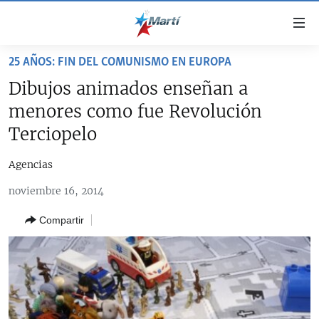
Enlaces
de
accesibilidad
25 AÑOS: FIN DEL COMUNISMO EN EUROPA
TITULARES
Ir
Dibujos animados enseñan a
al
CUBA
menores como fue Revolución
contenido
ESTADOS UNIDOS
principal
CUBA
Terciopelo
Ir
AMÉRICA LATINA
DERECHOS HUMANOS
ESTADOS UNIDOS
a
Agencias
INMIGRACIÓN
la
#11JCUBA, 5 AÑOS DESPUÉS
AMÉRICA 250
noviembre 16, 2014
navegación
MUNDO
INFORME DEL DEPARTAMENTO DE ESTADO DE EEUU
principal
SOBRE CUBA
Compartir
DEPORTES
Ir
a
ARTE Y ENTRETENIMIENTO
la
OPINIÓN GRÁFICA
búsqueda
AUDIOVISUALES MARTÍ