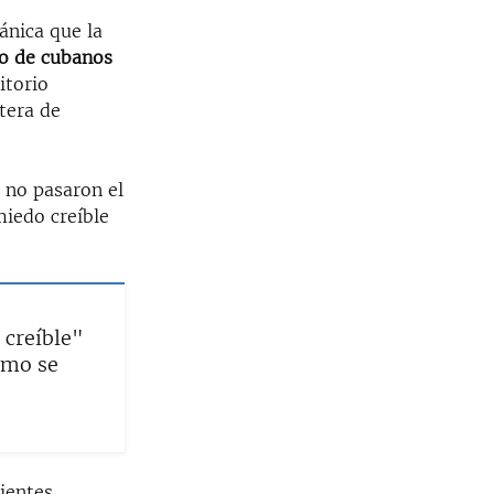
ánica que la
do de cubanos
itorio
tera de
 no pasaron el
miedo creíble
 creíble"
ómo se
cientes