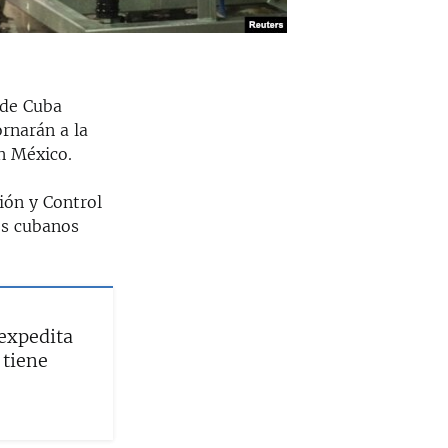
 de Cuba
rnarán a la
n México.
ión y Control
os cubanos
expedita
 tiene