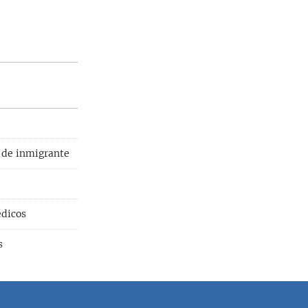
 de inmigrante
dicos
s