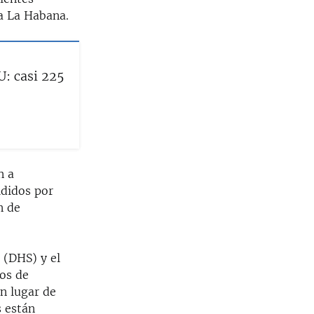
 a La Habana.
: casi 225
n a
ididos por
n de
 (DHS) y el
dos de
n lugar de
 están