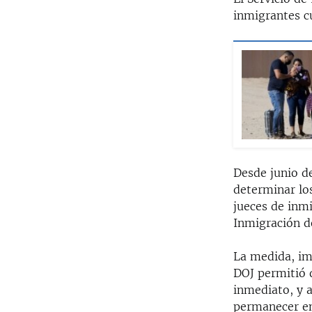
inmigrantes c
Desde junio d
determinar lo
jueces de inmi
Inmigración d
La medida, im
DOJ permitió q
inmediato, y 
permanecer en