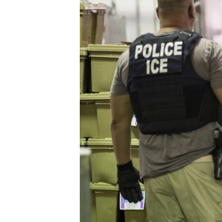
RADIO MARTÍ
ESPECIALES
MULTIMEDIA
ESPECIALES
EDITORIALES
LA REALIDAD DE LA VIVIENDA EN
CUBA
SER VIEJO EN CUBA
KENTU-CUBANO
LOS SANTOS DE HIALEAH
DESINFORMACIÓN RUSA EN
AMÉRICA LATINA
LA INVASIÓN DE RUSIA A UCRANIA