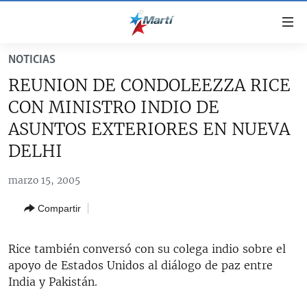
Enlaces
de
accesibilidad
NOTICIAS
TITULARES
Ir
REUNION DE CONDOLEEZZA RICE
al
CUBA
CON MINISTRO INDIO DE
contenido
ESTADOS UNIDOS
principal
CUBA
ASUNTOS EXTERIORES EN NUEVA
Ir
AMÉRICA LATINA
DELHI
DERECHOS HUMANOS
ESTADOS UNIDOS
a
INMIGRACIÓN
la
#11JCUBA, 5 AÑOS DESPUÉS
AMÉRICA 250
marzo 15, 2005
navegación
MUNDO
INFORME DEL DEPARTAMENTO DE ESTADO DE EEUU
principal
Compartir
SOBRE CUBA
DEPORTES
Ir
a
ARTE Y ENTRETENIMIENTO
Rice también conversó con su colega indio sobre el
la
apoyo de Estados Unidos al diálogo de paz entre
OPINIÓN GRÁFICA
búsqueda
India y Pakistán.
AUDIOVISUALES MARTÍ