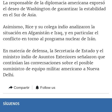
La responsable de la diplomacia americana expresó
RADIO MARTÍ
el deseo de Washington de garantizar la estabilidad
ESPECIALES
en el Sur de Asia.
MULTIMEDIA
ESPECIALES
Asimismo, Rice y su colega indio analizaron la
EDITORIALES
LA REALIDAD DE LA VIVIENDA EN CUBA
situación en Afganistán e Iraq, y en particular el
conflicto en torno al programa nuclear de Irán.
SER VIEJO EN CUBA
SÍGUENOS
KENTU-CUBANO
En materia de defensa, la Secretaria de Estado y el
ministro indio de Asuntos Exteriores señalaron que
LOS SANTOS DE HIALEAH
continúan las conversaciones sobre el posible
DESINFORMACIÓN RUSA EN AMÉRICA LATINA
suministro de equipo militar americano a Nueva
Delhi.
LA INVASIÓN DE RUSIA A UCRANIA
Compartir
Follow us
SÍGUENOS