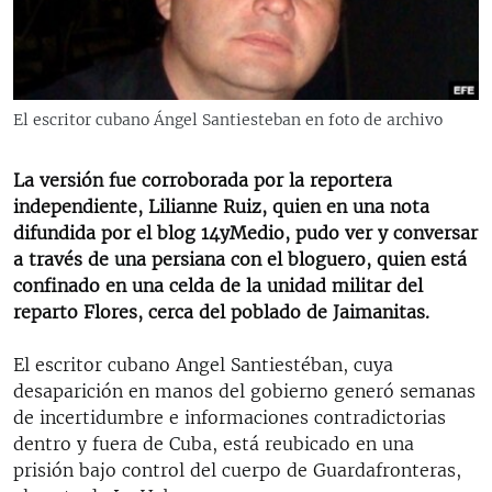
RADIO MARTÍ
ESPECIALES
MULTIMEDIA
ESPECIALES
El escritor cubano Ángel Santiesteban en foto de archivo
EDITORIALES
LA REALIDAD DE LA VIVIENDA EN CUBA
SER VIEJO EN CUBA
La versión fue corroborada por la reportera
SÍGUENOS
independiente, Lilianne Ruiz, quien en una nota
KENTU-CUBANO
difundida por el blog 14yMedio, pudo ver y conversar
LOS SANTOS DE HIALEAH
a través de una persiana con el bloguero, quien está
confinado en una celda de la unidad militar del
DESINFORMACIÓN RUSA EN AMÉRICA LATINA
reparto Flores, cerca del poblado de Jaimanitas.
LA INVASIÓN DE RUSIA A UCRANIA
El escritor cubano Angel Santiestéban, cuya
desaparición en manos del gobierno generó semanas
de incertidumbre e informaciones contradictorias
dentro y fuera de Cuba, está reubicado en una
prisión bajo control del cuerpo de Guardafronteras,