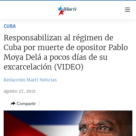
Enlaces
de
accesibilidad
CUBA
TITULARES
Ir
Responsabilizan al régimen de
al
CUBA
Cuba por muerte de opositor Pablo
contenido
ESTADOS UNIDOS
principal
CUBA
Moya Delá a pocos días de su
Ir
AMÉRICA LATINA
excarcelación (VIDEO)
DERECHOS HUMANOS
ESTADOS UNIDOS
a
INMIGRACIÓN
la
#11JCUBA, 5 AÑOS DESPUÉS
AMÉRICA 250
Redacción Martí Noticias
navegación
MUNDO
INFORME DEL DEPARTAMENTO DE ESTADO DE EEUU
principal
agosto 27, 2021
SOBRE CUBA
DEPORTES
Ir
Compartir
a
ARTE Y ENTRETENIMIENTO
la
OPINIÓN GRÁFICA
búsqueda
AUDIOVISUALES MARTÍ