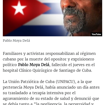
RADIO MARTÍ
ESPECIALES
MULTIMEDIA
ESPECIALES
EDITORIALES
LA REALIDAD DE LA VIVIENDA EN CUBA
SER VIEJO EN CUBA
Pablo Moya Delá
SÍGUENOS
KENTU-CUBANO
Familiares y activistas responsabilizan al régimen
LOS SANTOS DE HIALEAH
cubano por la muerte del opositor y exprisionero
DESINFORMACIÓN RUSA EN AMÉRICA LATINA
político
Pablo Moya Delá
, fallecido el jueves en el
hospital Clínico Quirúrgico de Santiago de Cuba.
LA INVASIÓN DE RUSIA A UCRANIA
La Unión Patriótica de Cuba (UNPACU), a la que
pertenecía Moya Delá, había anunciado un día antes
su trasladado a terapia intensiva por el
agravamiento de su estado de salud y denunció que
se debía tanto a "la negligencia, la perversidad y