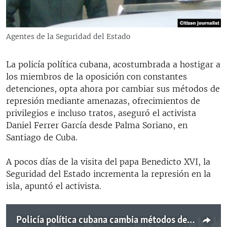
RADIO MARTÍ
ESPECIALES
Agentes de la Seguridad del Estado
MULTIMEDIA
ESPECIALES
EDITORIALES
La policía política cubana, acostumbrada a hostigar a
LA REALIDAD DE LA VIVIENDA EN CUBA
los miembros de la oposición con constantes
SER VIEJO EN CUBA
detenciones, opta ahora por cambiar sus métodos de
SÍGUENOS
represión mediante amenazas, ofrecimientos de
KENTU-CUBANO
privilegios e incluso tratos, aseguró el activista
LOS SANTOS DE HIALEAH
Daniel Ferrer García desde Palma Soriano, en
Santiago de Cuba.
DESINFORMACIÓN RUSA EN AMÉRICA LATINA
LA INVASIÓN DE RUSIA A UCRANIA
A pocos días de la visita del papa Benedicto XVI, la
Seguridad del Estado incrementa la represión en la
isla, apuntó el activista.
Policía política cubana cambia métodos de represión