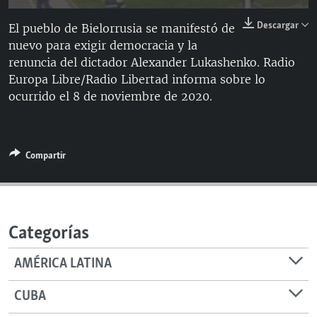
RADIO MARTÍ
144p
Descargar
El pueblo de Bielorrusia se manifestó de
ESPECIALES
nuevo para exigir democracia y la
240p
renuncia del dictador Alexander Lukashenko. Radio
MULTIMEDIA
ESPECIALES
360p
Auto
144p
240p
360p
Europa Libre/Radio Libertad informa sobre lo
EDITORIALES
LA REALIDAD DE LA VIVIENDA EN CUBA
ocurrido el 8 de noviembre de 2020.
480p
480p
720p
1080p
SER VIEJO EN CUBA
720p
SÍGUENOS
KENTU-CUBANO
1080p
Compartir
LOS SANTOS DE HIALEAH
DESINFORMACIÓN RUSA EN AMÉRICA LATINA
LA INVASIÓN DE RUSIA A UCRANIA
Categorías
AMÉRICA LATINA
CUBA