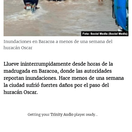
RADIO MARTÍ
ESPECIALES
MULTIMEDIA
ESPECIALES
EDITORIALES
LA REALIDAD DE LA VIVIENDA EN CUBA
Inundaciones en Baracoa a menos de una semana del
huracán Oscar
SER VIEJO EN CUBA
SÍGUENOS
KENTU-CUBANO
Llueve ininterrumpidamente desde horas de la
LOS SANTOS DE HIALEAH
madrugada en Baracoa, donde las autoridades
reportan inundaciones. Hace menos de una semana
DESINFORMACIÓN RUSA EN AMÉRICA LATINA
la ciudad sufrió fuertes daños por el paso del
LA INVASIÓN DE RUSIA A UCRANIA
huracán Oscar.
Getting your
Trinity Audio
player ready...