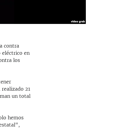
ba contra
 eléctrico en
ontra los
tener
 realizado 21
suman un total
solo hemos
estatal",