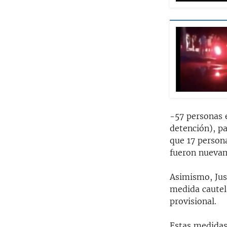
-57 personas 
detención), p
que 17 persona
fueron nuevam
Asimismo, Just
medida cautela
provisional.
Estas medidas,