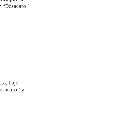
 y “Desacato”
tra, bajo
esacato” y