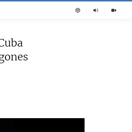
 Cuba
agones