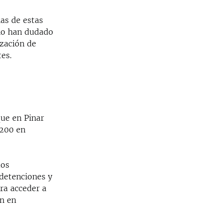
as de estas
no han dudado
ización de
tes.
que en Pinar
 200 en
mos
 detenciones y
ra acceder a
ún en