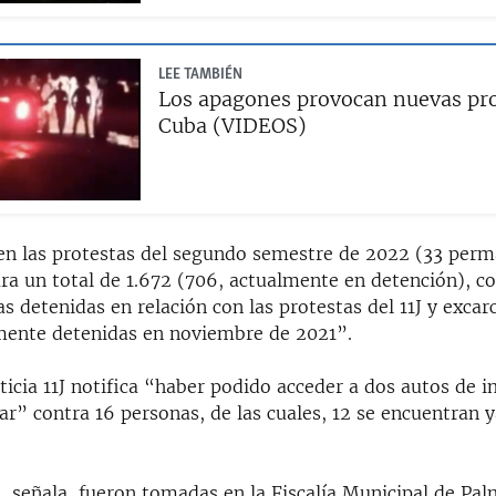
LEE TAMBIÉN
Los apagones provocan nuevas pro
Cuba (VIDEOS)
en las protestas del segundo semestre de 2022 (33 per
ara un total de 1.672 (706, actualmente en detención), c
s detenidas en relación con las protestas del 11J y excar
ente detenidas en noviembre de 2021”.
icia 11J notifica “haber podido acceder a dos autos de 
r” contra 16 personas, de las cuales, 12 se encuentran y
 señala, fueron tomadas en la Fiscalía Municipal de Palm