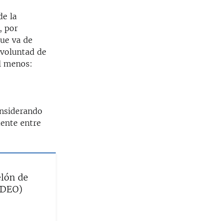
de la
, por
que va de
 voluntad de
al menos:
onsiderando
ente entre
lón de
IDEO)