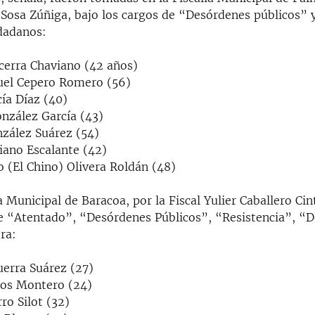
a Sosa Zúñiga, bajo los cargos de “Desórdenes públicos”
udadanos:
ecerra Chaviano (42 años)
uel Cepero Romero (56)
ía Díaz (40)
onzález García (43)
nzález Suárez (54)
iano Escalante (42)
o (El Chino) Olivera Roldán (48)
ía Municipal de Baracoa, por la Fiscal Yulier Caballero Cin
e “Atentado”, “Desórdenes Públicos”, “Resistencia”, “D
ra:
uerra Suárez (27)
tos Montero (24)
rro Silot (32)