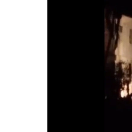
RADIO MARTÍ
ESPECIALES
MULTIMEDIA
ESPECIALES
EDITORIALES
LA REALIDAD DE LA VIVIENDA EN
CUBA
SER VIEJO EN CUBA
KENTU-CUBANO
LOS SANTOS DE HIALEAH
DESINFORMACIÓN RUSA EN
AMÉRICA LATINA
LA INVASIÓN DE RUSIA A UCRANIA