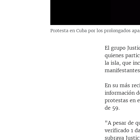
Protesta en Cuba por los prolongados apa
El grupo Justi
quienes partic
la isla, que i
manifestantes
En su más rec
información d
protestas en e
de 59.
"A pesar de q
verificado 1 d
subraya Justici