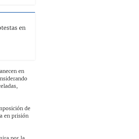
testas en
manecen en
onsiderando
celadas,
imposición de
a en prisión
ira por la