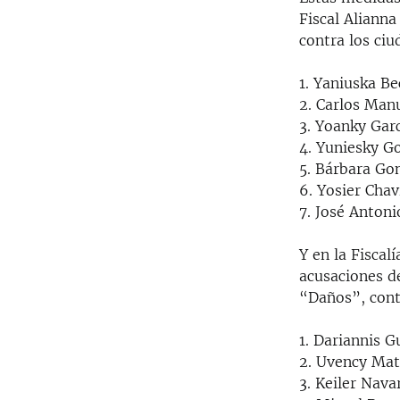
Fiscal Aliann
contra los ci
1. Yaniuska B
2. Carlos Man
3. Yoanky Garc
4. Yuniesky G
5. Bárbara Go
6. Yosier Chav
7. José Antoni
Y en la Fiscal
acusaciones d
“Daños”, cont
1. Dariannis G
2. Uvency Ma
3. Keiler Nava