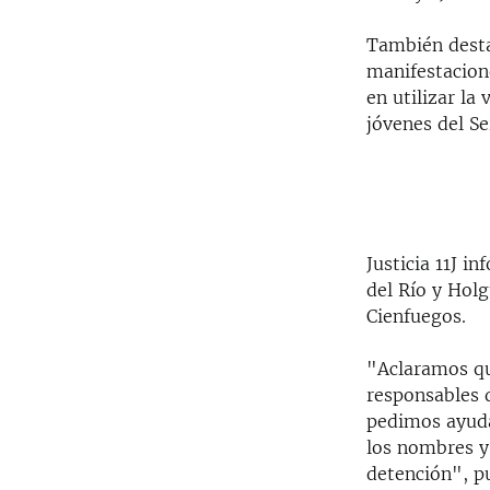
También desta
manifestacion
en utilizar la
jóvenes del Se
Justicia 11J i
del Río y Hol
Cienfuegos.
"Aclaramos qu
responsables 
pedimos ayuda
los nombres y
detención", p