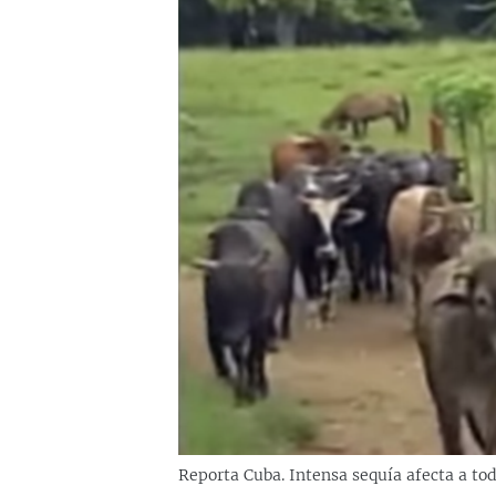
RADIO MARTÍ
ESPECIALES
MULTIMEDIA
ESPECIALES
EDITORIALES
LA REALIDAD DE LA VIVIENDA EN
CUBA
SER VIEJO EN CUBA
KENTU-CUBANO
LOS SANTOS DE HIALEAH
DESINFORMACIÓN RUSA EN
AMÉRICA LATINA
LA INVASIÓN DE RUSIA A UCRANIA
Reporta Cuba. Intensa sequía afecta a toda