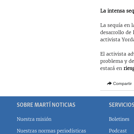
La intensa seq
La sequía en l
desarrollo de 
activista Yor
El activista a
problema y de
estará en
ries
Compartir
SOBRE MARTÍ NOTICIAS
SERVICIO
Nuestra misión
Boletines
Nuestras normas periodísticas
Podcast