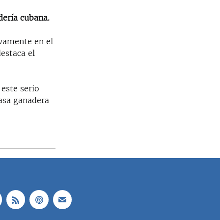
dería cubana.
ivamente en el
destaca el
 este serio
masa ganadera