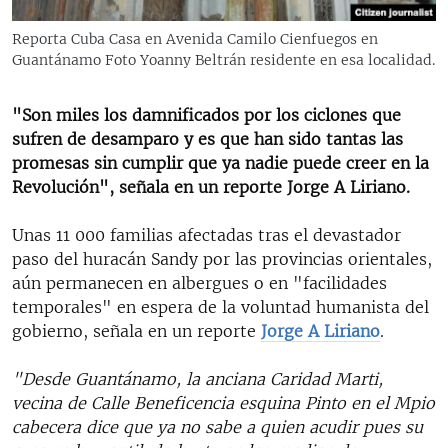
RADIO MARTÍ
Reporta Cuba Casa en Avenida Camilo Cienfuegos en
ESPECIALES
Guantánamo Foto Yoanny Beltrán residente en esa localidad.
MULTIMEDIA
ESPECIALES
"Son miles los damnificados por los ciclones que
EDITORIALES
LA REALIDAD DE LA VIVIENDA EN CUBA
sufren de desamparo y es que han sido tantas las
promesas sin cumplir que ya nadie puede creer en la
SER VIEJO EN CUBA
SÍGUENOS
Revolución", señala en un reporte Jorge A Liriano.
KENTU-CUBANO
Unas 11 000 familias afectadas tras el devastador
LOS SANTOS DE HIALEAH
paso del huracán Sandy por las provincias orientales,
DESINFORMACIÓN RUSA EN AMÉRICA LATINA
aún permanecen en albergues o en "facilidades
temporales" en espera de la voluntad humanista del
LA INVASIÓN DE RUSIA A UCRANIA
gobierno, señala en un reporte
Jorge A Liriano
.
"Desde Guantánamo, la anciana Caridad Marti,
vecina de Calle Beneficencia esquina Pinto en el Mpio
cabecera dice que ya no sabe a quien acudir pues su