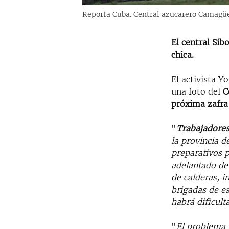
Reporta Cuba. Central azucarero Camagüe
El central Sib
chica.
El activista 
una foto del
C
próxima zafr
"
Trabajadores
la provincia 
preparativos p
adelantado de 
de calderas, i
brigadas de es
habrá dificult
"
El problema 