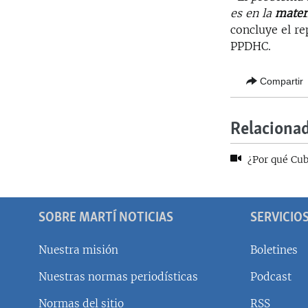
es en la
mater
concluye el r
PPDHC.
Compartir
Relaciona
¿Por qué Cub
SOBRE MARTÍ NOTICIAS
SERVICIO
Nuestra misión
Boletines
Nuestras normas periodísticas
Podcast
SÍGUENOS
Normas del sitio
RSS