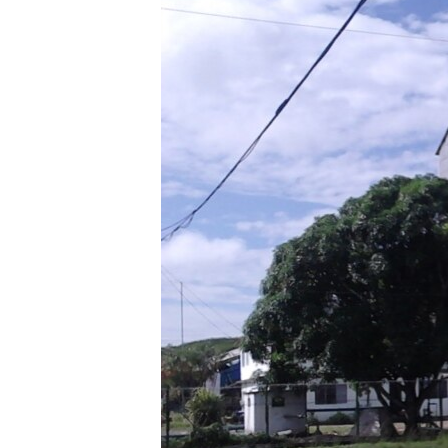
RADIO MARTÍ
ESPECIALES
MULTIMEDIA
ESPECIALES
EDITORIALES
LA REALIDAD DE LA VIVIENDA EN
CUBA
SER VIEJO EN CUBA
KENTU-CUBANO
LOS SANTOS DE HIALEAH
DESINFORMACIÓN RUSA EN
AMÉRICA LATINA
LA INVASIÓN DE RUSIA A UCRANIA