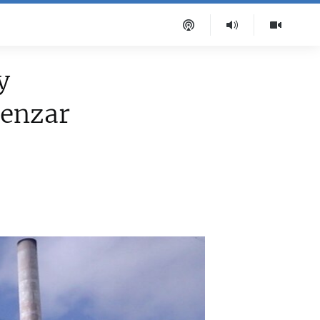
y
menzar