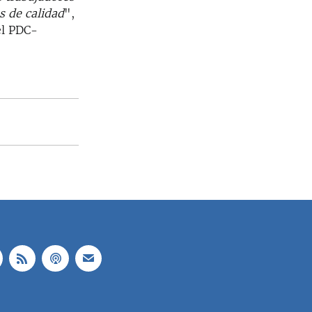
s de calidad
",
el PDC-