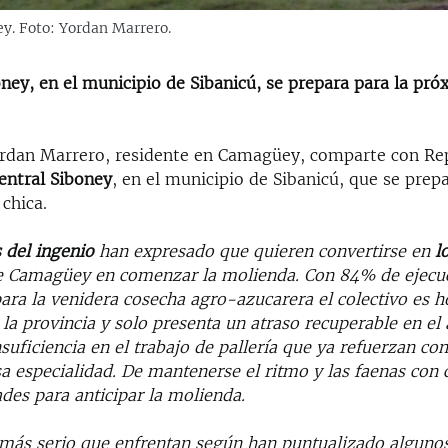
y. Foto: Yordan Marrero.
oney, en el municipio de Sibanicú, se prepara para la pró
Yordan Marrero, residente en Camagüey, comparte con Re
entral Siboney
, en el municipio de Sibanicú, que se prepa
a
chica.
 del ingenio
han expresado que quieren convertirse en
l
de Camagüey en comenzar la molienda. Con 84% de ejecuc
ara la venidera cosecha agro-azucarera el colectivo es h
la provincia y solo presenta un atraso recuperable en el 
nsuficiencia en el trabajo de pallería que ya refuerzan con
a especialidad. De mantenerse el ritmo y las faenas con 
ades para anticipar la molienda.
más serio que enfrentan según han puntualizado algunos