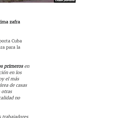
xima zafra
porta Cuba
ra para la
os primeros
en
ión en los
oy el más
área de casas
 otras
calidad no
 trabajadores