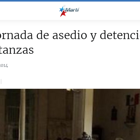
ornada de asedio y detenc
tanzas
2014