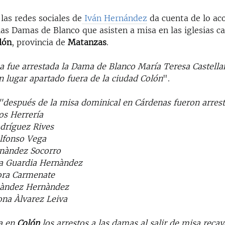
las redes sociales de
Iván Hernández
da cuenta de lo ac
s Damas de Blanco que asisten a misa en las iglesias ca
lón
, provincia de
Matanzas
.
a fue arrestada la Dama de Blanco María Teresa Castella
 lugar apartado fuera de la ciudad Colón
".
"después de la misa dominical en Cárdenas fueron arres
os Herrería
dríguez Rives
lfonso Vega
nàndez Socorro
a Guardia Hernàndez
ra Carmenate
nàndez Hernàndez
na Àlvarez Leiva
a en
Colón
los arrestos a las damas al salir de misa reca