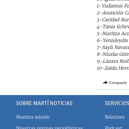
1-Yudaimis F
2-Asunción Ca
3-Caridad Bu
4-Tania Eche
5-Maritza Ac
6-Yenisleydis
7-Sayli Navar
8-Niurka Góm
9-Làzara Rodr
10-Zaida Her
Compartir
SOBRE MARTÍ NOTICIAS
SERVICIO
Nuestra misión
Boletines
Nuestras normas periodísticas
Podcast