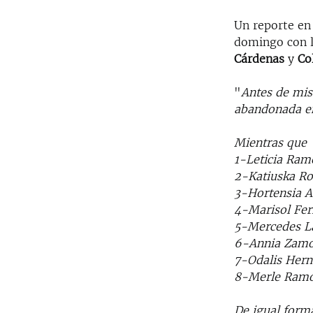
Un reporte en 
domingo con la
Cárdenas
y
Co
"
Antes de mis
abandonada en
Mientras que 
1-Leticia Ram
2-Katiuska Ro
3-Hortensia A
4-Marisol Fer
5-Mercedes L
6-Annia Zamo
7-Odalis Her
8-Merle Ramo
De igual form