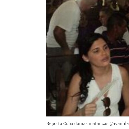
RADIO MARTÍ
ESPECIALES
MULTIMEDIA
ESPECIALES
EDITORIALES
LA REALIDAD DE LA VIVIENDA EN
CUBA
SER VIEJO EN CUBA
KENTU-CUBANO
LOS SANTOS DE HIALEAH
DESINFORMACIÓN RUSA EN
AMÉRICA LATINA
LA INVASIÓN DE RUSIA A UCRANIA
Reporta Cuba damas matanzas @ivanlib