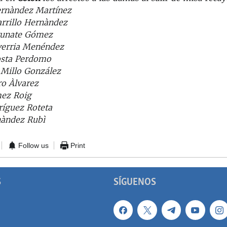
ernàndez Martínez
rrillo Hernàndez
runate Gómez
verria Menéndez
osta Perdomo
 Millo González
ro Àlvarez
ez Roig
íguez Roteta
nàndez Rubì
Follow us
Print
S
SÍGUENOS