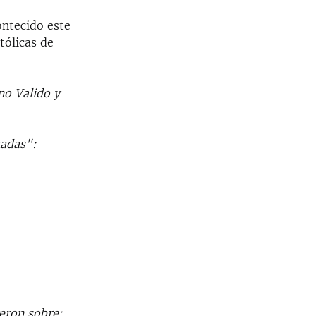
ontecido este
tólicas de
no Valido y
tadas":
yeron sobre: