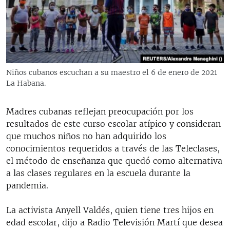
RADIO MARTÍ
ESPECIALES
MULTIMEDIA
ESPECIALES
EDITORIALES
LA REALIDAD DE LA VIVIENDA EN CUBA
Niños cubanos escuchan a su maestro el 6 de enero de 2021
La Habana.
SER VIEJO EN CUBA
SÍGUENOS
KENTU-CUBANO
Madres cubanas reflejan preocupación por los
LOS SANTOS DE HIALEAH
resultados de este curso escolar atípico y consideran
que muchos niños no han adquirido los
DESINFORMACIÓN RUSA EN AMÉRICA LATINA
conocimientos requeridos a través de las Teleclases,
LA INVASIÓN DE RUSIA A UCRANIA
el método de enseñanza que quedó como alternativa
a las clases regulares en la escuela durante la
pandemia.
La activista Anyell Valdés, quien tiene tres hijos en
edad escolar, dijo a Radio Televisión Martí que desea