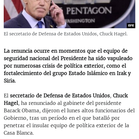
RADIO MARTÍ
ESPECIALES
MULTIMEDIA
ESPECIALES
El secretario de Defensa de Estados Unidos, Chuck Hagel.
EDITORIALES
LA REALIDAD DE LA VIVIENDA EN CUBA
SER VIEJO EN CUBA
La renuncia ocurre en momentos que el equipo de
SÍGUENOS
seguridad nacional del Presidente ha sido vapuleado
KENTU-CUBANO
por numerosas crisis de política exterior, como el
LOS SANTOS DE HIALEAH
fortalecimiento del grupo Estado Islámico en Irak y
Siria.
DESINFORMACIÓN RUSA EN AMÉRICA LATINA
LA INVASIÓN DE RUSIA A UCRANIA
El
secretario de Defensa de Estados Unidos
,
Chuck
Hagel
, ha renunciado al gabinete del presidente
Barack Obama, dijeron el lunes altos funcionarios del
Gobierno, tras un período en el que batalló por
penetrar el insular equipo de política exterior de la
Casa Blanca.