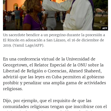
RADIO MARTÍ
ESPECIALES
MULTIMEDIA
ESPECIALES
EDITORIALES
LA REALIDAD DE LA VIVIENDA EN CUBA
Un sacerdote bendice a un peregrino durante la procesión a
El Rincón en adoración a San Lázaro, el 16 de diciembre de
SER VIEJO EN CUBA
SÍGUENOS
2019. (Yamil Lage/AFP).
KENTU-CUBANO
LOS SANTOS DE HIALEAH
En una conferencia virtual de la Universidad de
Georgetown, el Relator Especial de la ONU sobre la
DESINFORMACIÓN RUSA EN AMÉRICA LATINA
Libertad de Religión o Creencias, Ahmed Shaheed,
LA INVASIÓN DE RUSIA A UCRANIA
advirtió que las leyes en Cuba permiten al gobierno
prohibir y penalizar una amplia gama de actividades
religiosas.
Dijo, por ejemplo, que el requisito de que las
comunidades religiosas tengan que inscribirse con el