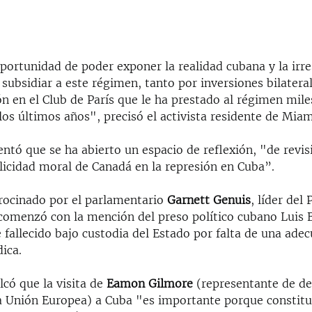
portunidad de poder exponer la realidad cubana y la irr
subsidiar a este régimen, tanto por inversiones bilater
ón en el Club de París que le ha prestado al régimen mil
los últimos años", precisó el activista residente de Miam
tó que se ha abierto un espacio de reflexión, "de revis
licidad moral de Canadá en la represión en Cuba”.
trocinado por el parlamentario
Garnett Genuis
, líder del 
comenzó con la mención del preso político cubano Luis B
fallecido bajo custodia del Estado por falta de una ade
ica.
lcó que la visita de
Eamon Gilmore
(representante de d
 Unión Europea) a Cuba "es importante porque constit