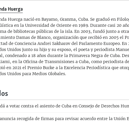
nda Huerga
nda Huerga nació en Bayamo, Granma, Cuba. Se graduó en Filolo
üística en la Universidad de Oriente en 1989. Durante casi 20 año
ema de bibliotecas públicas de la isla. En 2003, fundó junto a otr
miento Damas de Blanco, organización que recibió en 2005 el Pr
rtad de Conciencia Andrei Sakharov del Parlamento Europeo. En 
dos Unidos junto su hijo y su esposo, el poeta y periodista Manu
al, condenado a 18 años durante la Primavera Negra de Cuba. De
iami, en la Oficina de Transmisiones a Cuba, como periodista de
bió en 2021 el Premio Burke a la Excelencia Periodística que otor
dos Unidos para Medios Globales.
dos
dá a votar contra el asiento de Cuba en Consejo de Derechos H
anuncia recogida de firmas para revisar acuerdo entre la Unión 