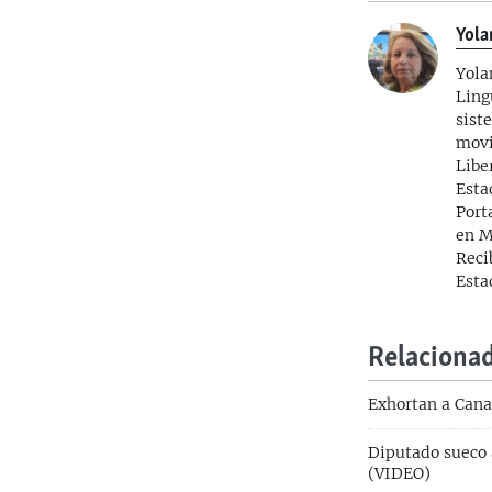
Yola
Yola
Ling
sist
movi
Libe
Esta
Port
en M
Reci
Esta
Relaciona
Exhortan a Cana
Diputado sueco 
(VIDEO)