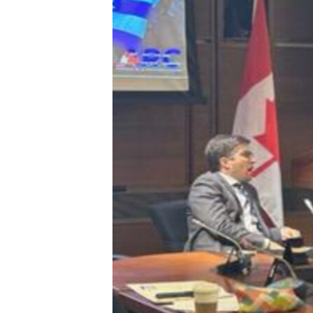
RADIO MARTÍ
ESPECIALES
MULTIMEDIA
ESPECIALES
EDITORIALES
LA REALIDAD DE LA VIVIENDA EN
CUBA
SER VIEJO EN CUBA
KENTU-CUBANO
LOS SANTOS DE HIALEAH
DESINFORMACIÓN RUSA EN
AMÉRICA LATINA
LA INVASIÓN DE RUSIA A UCRANIA