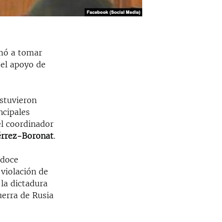
amó a tomar
del apoyo de
estuvieron
ncipales
l coordinador
érrez-Boronat
.
 doce
violación de
la dictadura
uerra de Rusia