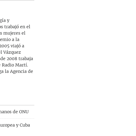
gía y
s trabajó en el
as mujeres el
emio a la
2005 viajó a
el Vázquez
sde 2008 trabaja
 Radio Martí.
ga la Agencia de
umanos de ONU
Europea y Cuba