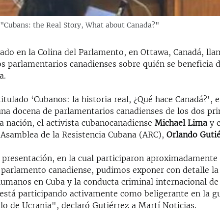
 "Cubans: the Real Story, What about Canada?"
rado en la Colina del Parlamento, en Ottawa, Canadá, ll
os parlamentarios canadienses sobre quién se beneficia 
a.
titulado ‘Cubanos: la historia real, ¿Qué hace Canadá?', 
una docena de parlamentarios canadienses de los dos pri
sa nación, el activista cubanocanadiense
Michael Lima
y e
a Asamblea de la Resistencia Cubana (ARC),
Orlando Guti
 presentación, en la cual participaron aproximadamente
parlamento canadiense, pudimos exponer con detalle la 
humanos en Cuba y la conducta criminal internacional de 
 está participando activamente como beligerante en la g
lo de Ucrania", declaró Gutiérrez a Martí Noticias.