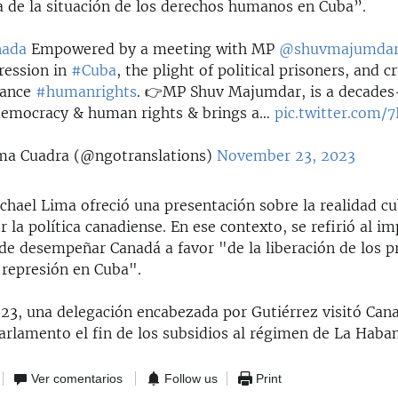
ca de la situación de los derechos humanos en Cuba”.
nada
Empowered by a meeting with MP
@shuvmajumda
ression in
#Cuba
, the plight of political prisoners, and c
vance
#humanrights
. 👉MP Shuv Majumdar, is a decades
democracy & human rights & brings a…
pic.twitter.com
ma Cuadra (@ngotranslations)
November 23, 2023
ichael Lima ofreció una presentación sobre la realidad 
r la política canadiense. En ese contexto, se refirió al i
de desempeñar Canadá a favor "de la liberación de los pr
a represión en Cuba".
023, una delegación encabezada por Gutiérrez visitó Cana
arlamento el fin de los subsidios al régimen de La Haban
Ver comentarios
Follow us
Print