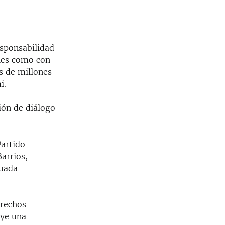
esponsabilidad
ales como con
es de millones
i.
ión de diálogo
Partido
arrios,
cuada
erechos
uye una