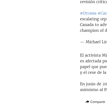
revisión críti
#Ottawa
#Ca
escalating rep
Canada to ad
champion of 
— Michael Li
El activista M
es afectada po
papel que pue
y el cese de l
En junio de 2
asimismo al P
Compartir