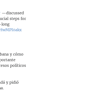
r
—discussed
rucial steps for
-long
/7HwMPI0akx
cubana y cómo
mportante
esos políticos
dá y pidió
a.