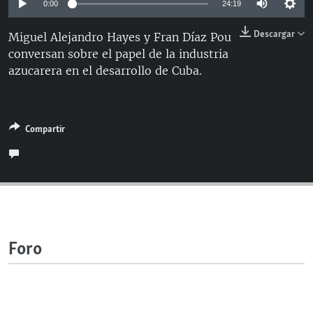
0:00
24:19
RADIO MARTÍ
Descargar
Miguel Alejandro Hayes y Fran Díaz Pou
ESPECIALES
conversan sobre el papel de la industria
MULTIMEDIA
ESPECIALES
azucarera en el desarrollo de Cuba.
EDITORIALES
LA REALIDAD DE LA VIVIENDA EN CUBA
SER VIEJO EN CUBA
SÍGUENOS
Compartir
KENTU-CUBANO
LOS SANTOS DE HIALEAH
DESINFORMACIÓN RUSA EN AMÉRICA LATINA
LA INVASIÓN DE RUSIA A UCRANIA
Foro