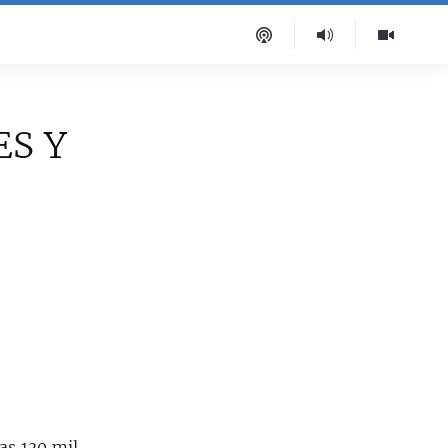
ES Y
as 130 mil