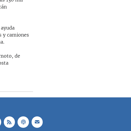
rán
e ayuda
s y camiones
a.
emoto, de
osta