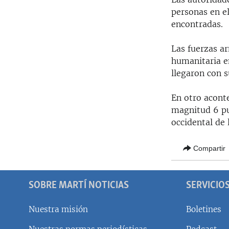
RADIO MARTÍ
personas en el
ESPECIALES
encontradas.
MULTIMEDIA
ESPECIALES
Las fuerzas a
EDITORIALES
LA REALIDAD DE LA VIVIENDA EN
humanitaria e
CUBA
llegaron con s
SER VIEJO EN CUBA
En otro acont
KENTU-CUBANO
magnitud 6 pun
occidental de 
LOS SANTOS DE HIALEAH
DESINFORMACIÓN RUSA EN
Compartir
AMÉRICA LATINA
LA INVASIÓN DE RUSIA A UCRANIA
SOBRE MARTÍ NOTICIAS
SERVICIO
Nuestra misión
Boletines