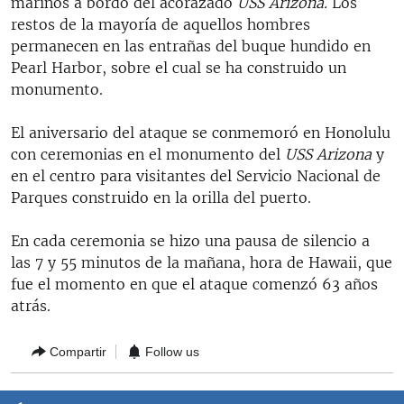
marinos a bordo del acorazado
USS Arizona.
Los
RADIO MARTÍ
restos de la mayoría de aquellos hombres
permanecen en las entrañas del buque hundido en
ESPECIALES
Pearl Harbor, sobre el cual se ha construido un
MULTIMEDIA
ESPECIALES
monumento.
EDITORIALES
LA REALIDAD DE LA VIVIENDA EN CUBA
El aniversario del ataque se conmemoró en Honolulu
SER VIEJO EN CUBA
con ceremonias en el monumento del
USS Arizona
y
SÍGUENOS
en el centro para visitantes del Servicio Nacional de
KENTU-CUBANO
Parques construido en la orilla del puerto.
LOS SANTOS DE HIALEAH
En cada ceremonia se hizo una pausa de silencio a
DESINFORMACIÓN RUSA EN AMÉRICA LATINA
las 7 y 55 minutos de la mañana, hora de Hawaii, que
LA INVASIÓN DE RUSIA A UCRANIA
fue el momento en que el ataque comenzó 63 años
atrás.
Compartir
Follow us