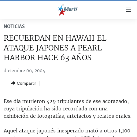
Enlaces
de
accesibilidad
NOTICIAS
TITULARES
Ir
RECUERDAN EN HAWAII EL
al
CUBA
ATAQUE JAPONES A PEARL
contenido
ESTADOS UNIDOS
principal
CUBA
HARBOR HACE 63 AÑOS
Ir
AMÉRICA LATINA
DERECHOS HUMANOS
ESTADOS UNIDOS
a
diciembre 06, 2004
INMIGRACIÓN
la
#11JCUBA, 5 AÑOS DESPUÉS
AMÉRICA 250
Compartir
navegación
MUNDO
INFORME DEL DEPARTAMENTO DE ESTADO DE EEUU
principal
SOBRE CUBA
DEPORTES
Ir
Ese día murieron 429 tripulantes de ese acorazado,
a
cuya tripulación ha sido recordada con una
ARTE Y ENTRETENIMIENTO
la
exhibición de fotografías, artefactos y relatos orales.
OPINIÓN GRÁFICA
búsqueda
Aquel ataque japonés inesperado mató a otros 1,100
AUDIOVISUALES MARTÍ