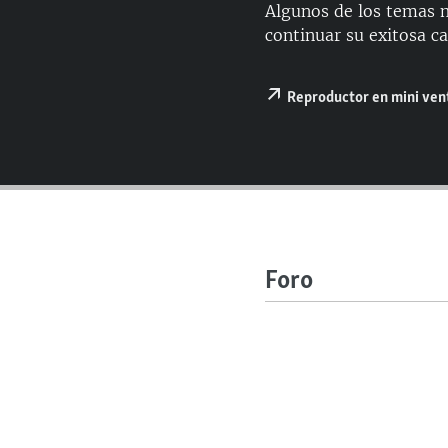
RADIO MARTÍ
Algunos de los temas m
continuar su exitosa c
ESPECIALES
MULTIMEDIA
ESPECIALES
Reproductor en mini ve
EDITORIALES
LA REALIDAD DE LA VIVIENDA EN
CUBA
SER VIEJO EN CUBA
KENTU-CUBANO
LOS SANTOS DE HIALEAH
Foro
DESINFORMACIÓN RUSA EN
AMÉRICA LATINA
LA INVASIÓN DE RUSIA A UCRANIA