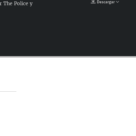
Descargar
 The Police y
EMBED