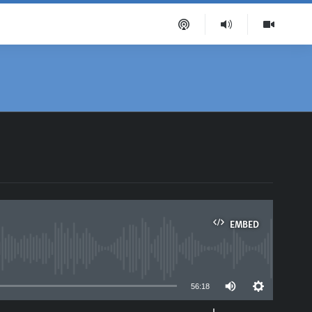
EMBED
able
56:18