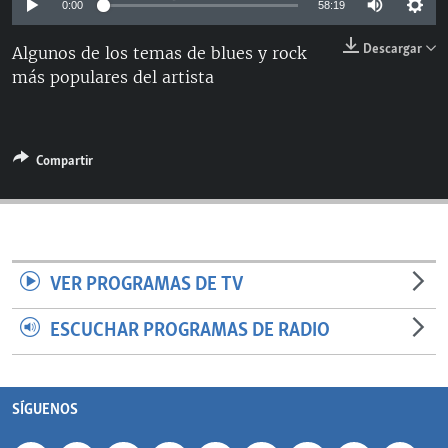
0:00
58:19
RADIO MARTÍ
Descargar
Algunos de los temas de blues y rock
ESPECIALES
más populares del artista
MULTIMEDIA
ESPECIALES
EDITORIALES
LA REALIDAD DE LA VIVIENDA EN CUBA
SER VIEJO EN CUBA
Compartir
SÍGUENOS
KENTU-CUBANO
LOS SANTOS DE HIALEAH
DESINFORMACIÓN RUSA EN AMÉRICA LATINA
VER PROGRAMAS DE TV
LA INVASIÓN DE RUSIA A UCRANIA
ESCUCHAR PROGRAMAS DE RADIO
SÍGUENOS