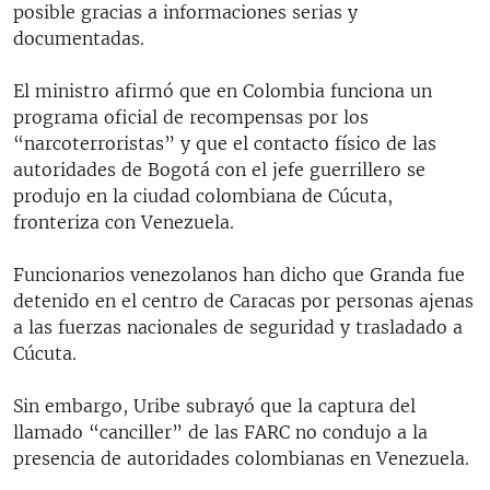
posible gracias a informaciones serias y
RADIO MARTÍ
documentadas.
ESPECIALES
El ministro afirmó que en Colombia funciona un
MULTIMEDIA
ESPECIALES
programa oficial de recompensas por los
EDITORIALES
LA REALIDAD DE LA VIVIENDA EN CUBA
“narcoterroristas” y que el contacto físico de las
autoridades de Bogotá con el jefe guerrillero se
SER VIEJO EN CUBA
produjo en la ciudad colombiana de Cúcuta,
SÍGUENOS
KENTU-CUBANO
fronteriza con Venezuela.
LOS SANTOS DE HIALEAH
Funcionarios venezolanos han dicho que Granda fue
DESINFORMACIÓN RUSA EN AMÉRICA LATINA
detenido en el centro de Caracas por personas ajenas
a las fuerzas nacionales de seguridad y trasladado a
LA INVASIÓN DE RUSIA A UCRANIA
Cúcuta.
Sin embargo, Uribe subrayó que la captura del
llamado “canciller” de las FARC no condujo a la
presencia de autoridades colombianas en Venezuela.