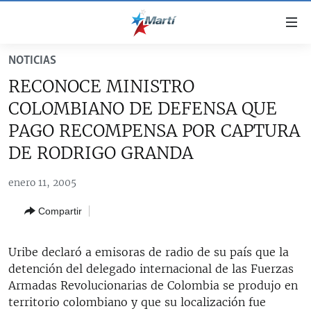
Enlaces
de
accesibilidad
NOTICIAS
TITULARES
Ir
RECONOCE MINISTRO
al
CUBA
COLOMBIANO DE DEFENSA QUE
contenido
ESTADOS UNIDOS
principal
CUBA
PAGO RECOMPENSA POR CAPTURA
Ir
AMÉRICA LATINA
DE RODRIGO GRANDA
DERECHOS HUMANOS
ESTADOS UNIDOS
a
INMIGRACIÓN
la
#11JCUBA, 5 AÑOS DESPUÉS
AMÉRICA 250
enero 11, 2005
navegación
MUNDO
INFORME DEL DEPARTAMENTO DE ESTADO DE EEUU
principal
Compartir
SOBRE CUBA
DEPORTES
Ir
a
ARTE Y ENTRETENIMIENTO
Uribe declaró a emisoras de radio de su país que la
la
detención del delegado internacional de las Fuerzas
OPINIÓN GRÁFICA
búsqueda
Armadas Revolucionarias de Colombia se produjo en
AUDIOVISUALES MARTÍ
territorio colombiano y que su localización fue