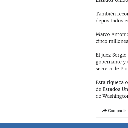
Estados Unidos
RADIO MARTÍ
ESPECIALES
También recon
depositados e
MULTIMEDIA
ESPECIALES
EDITORIALES
LA REALIDAD DE LA VIVIENDA EN
Marco Antonio
CUBA
cinco millone
SER VIEJO EN CUBA
El juez Sergi
KENTU-CUBANO
gobernante y u
secreta de Pin
LOS SANTOS DE HIALEAH
DESINFORMACIÓN RUSA EN
Esta riqueza o
AMÉRICA LATINA
de Estados Un
LA INVASIÓN DE RUSIA A UCRANIA
de Washingto
Compartir