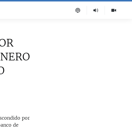
DOR
INERO
O
escondido por
banco de