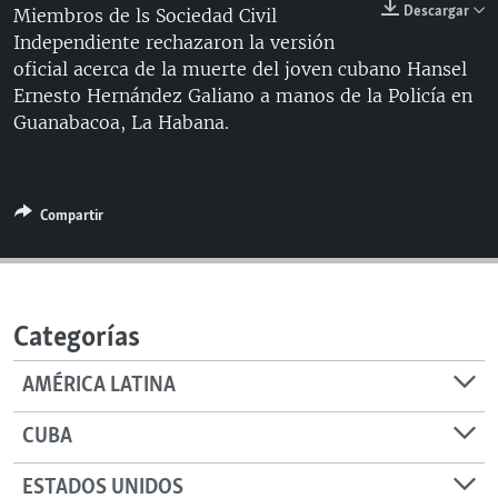
Descargar
Miembros de ls Sociedad Civil
RADIO MARTÍ
Independiente rechazaron la versión
ESPECIALES
oficial acerca de la muerte del joven cubano Hansel
Ernesto Hernández Galiano a manos de la Policía en
MULTIMEDIA
ESPECIALES
Guanabacoa, La Habana.
EDITORIALES
LA REALIDAD DE LA VIVIENDA EN CUBA
SER VIEJO EN CUBA
SÍGUENOS
Compartir
KENTU-CUBANO
LOS SANTOS DE HIALEAH
DESINFORMACIÓN RUSA EN AMÉRICA LATINA
Categorías
LA INVASIÓN DE RUSIA A UCRANIA
AMÉRICA LATINA
CUBA
ESTADOS UNIDOS