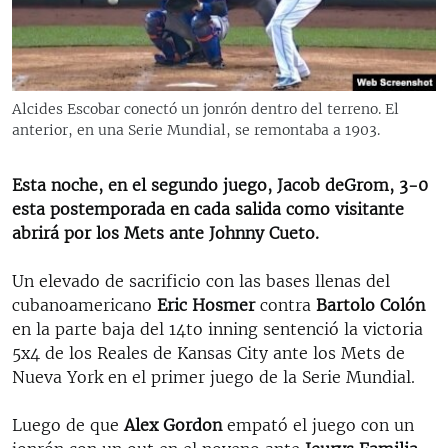
RADIO MARTÍ
ESPECIALES
MULTIMEDIA
ESPECIALES
Alcides Escobar conectó un jonrón dentro del terreno. El
EDITORIALES
LA REALIDAD DE LA VIVIENDA EN CUBA
anterior, en una Serie Mundial, se remontaba a 1903.
SER VIEJO EN CUBA
SÍGUENOS
Esta noche, en el segundo juego, Jacob deGrom, 3-0
KENTU-CUBANO
esta postemporada en cada salida como visitante
abrirá por los Mets ante Johnny Cueto.
LOS SANTOS DE HIALEAH
DESINFORMACIÓN RUSA EN AMÉRICA LATINA
Un elevado de sacrificio con las bases llenas del
cubanoamericano
Eric Hosmer
contra
Bartolo Colón
LA INVASIÓN DE RUSIA A UCRANIA
en la parte baja del 14to inning sentenció la victoria
5x4 de los Reales de Kansas City ante los Mets de
Nueva York en el primer juego de la Serie Mundial.
Luego de que
Alex Gordon
empató el juego con un