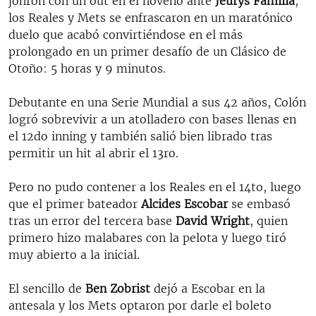
jonrón con un out en el noveno ante
Jeurys Familia
,
los Reales y Mets se enfrascaron en un maratónico
duelo que acabó convirtiéndose en el más
prolongado en un primer desafío de un Clásico de
Otoño: 5 horas y 9 minutos.
Debutante en una Serie Mundial a sus 42 años, Colón
logró sobrevivir a un atolladero con bases llenas en
el 12do inning y también salió bien librado tras
permitir un hit al abrir el 13ro.
Pero no pudo contener a los Reales en el 14to, luego
que el primer bateador
Alcides Escobar
se embasó
tras un error del tercera base
David Wright
, quien
primero hizo malabares con la pelota y luego tiró
muy abierto a la inicial.
El sencillo de
Ben Zobrist
dejó a Escobar en la
antesala y los Mets optaron por darle el boleto