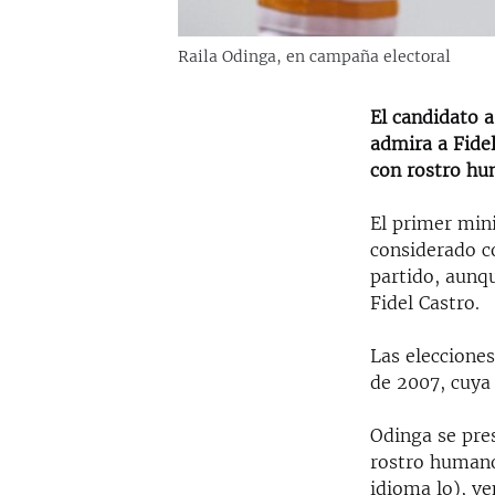
Raila Odinga, en campaña electoral
El candidato 
admira a Fide
con rostro h
El primer mini
considerado c
partido, aunq
Fidel Castro.
Las eleccione
de 2007, cuya 
Odinga se pre
rostro humano
idioma lo), ve