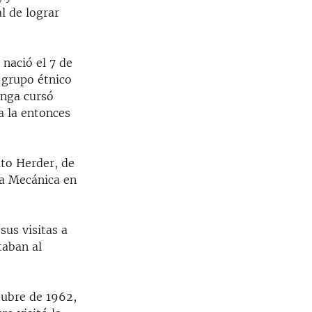
l de lograr
nació el 7 de
 grupo étnico
inga cursó
a la entonces
uto Herder, de
ía Mecánica en
us visitas a
taban al
tubre de 1962,