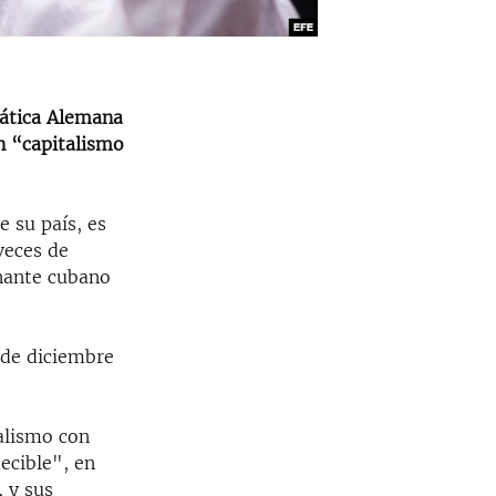
rática Alemana
n “capitalismo
e su país, es
veces de
rnante cubano
 de diciembre
alismo con
ecible", en
, y sus