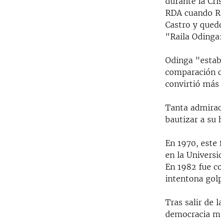
durante la Cri
RDA cuando Ra
Castro y qued
"Raila Odinga:
Odinga "estab
comparación co
convirtió más
Tanta admirac
bautizar a su
En 1970, este 
en la Univers
En 1982 fue c
intentona golp
Tras salir de 
democracia mu