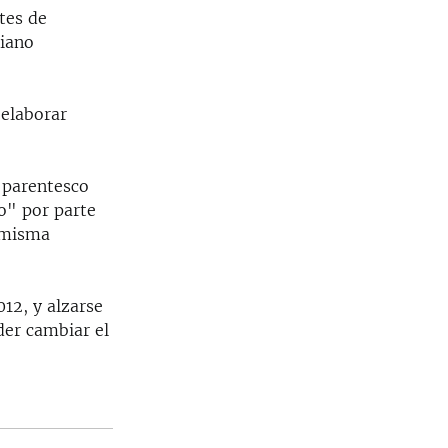
tes de
tiano
 elaborar
 parentesco
o" por parte
a misma
12, y alzarse
der cambiar el