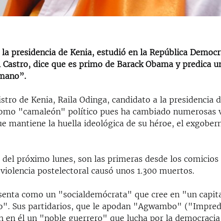
a la presidencia de Kenia, estudió en la República Democ
l Castro, dice que es primo de Barack Obama y predica u
umano”.
stro de Kenia, Raila Odinga, candidato a la presidencia d
omo "camaleón" político pues ha cambiado numerosas 
ue mantiene la huella ideológica de su héroe, el exgobe
s del próximo lunes, son las primeras desde los comicios
violencia postelectoral causó unos 1.300 muertos.
senta como un "socialdemócrata" que cree en "un capit
". Sus partidarios, que le apodan "Agwambo" ("Impred
n en él un "noble guerrero" que lucha por la democracia