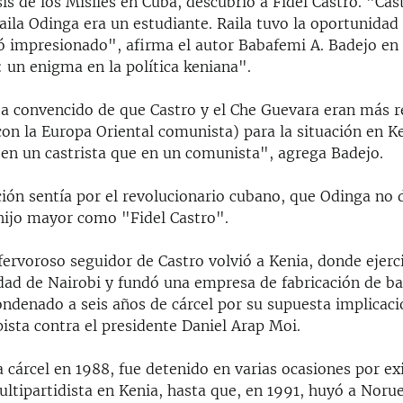
sis de los Misiles en Cuba, descubrió a Fidel Castro. "Cast
ila Odinga era un estudiante. Raila tuvo la oportunidad
ó impresionado", afirma el autor Babafemi A. Badejo en 
 un enigma en la política keniana".
a convencido de que Castro y el Che Guevara eran más r
n la Europa Oriental comunista) para la situación en Ke
 en un castrista que en un comunista", agrega Badejo.
ión sentía por el revolucionario cubano, que Odinga no
 hijo mayor como "Fidel Castro".
fervoroso seguidor de Castro volvió a Kenia, donde ejerc
idad de Nairobi y fundó una empresa de fabricación de ba
ondenado a seis años de cárcel por su supuesta implicac
ista contra el presidente Daniel Arap Moi.
la cárcel en 1988, fue detenido en varias ocasiones por ex
ltipartidista en Kenia, hasta que, en 1991, huyó a Noru