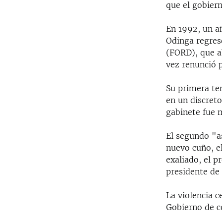
que el gobiern
En 1992, un a
Odinga regresó
(FORD), que a
vez renunció p
Su primera ten
en un discreto
gabinete fue m
El segundo "as
nuevo cuño, e
exaliado, el p
presidente de 
La violencia c
Gobierno de c