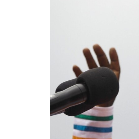
RADIO MARTÍ
ESPECIALES
MULTIMEDIA
ESPECIALES
EDITORIALES
LA REALIDAD DE LA VIVIENDA EN
CUBA
SER VIEJO EN CUBA
KENTU-CUBANO
LOS SANTOS DE HIALEAH
DESINFORMACIÓN RUSA EN
AMÉRICA LATINA
LA INVASIÓN DE RUSIA A UCRANIA