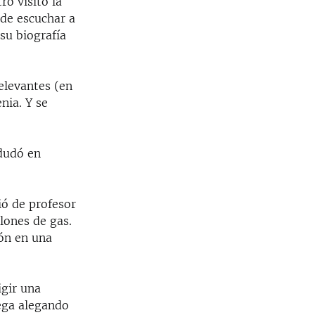
ro visitó la
 de escuchar a
su biografía
elevantes (en
nia. Y se
 dudó en
ió de profesor
lones de gas.
ión en una
igir una
ega alegando