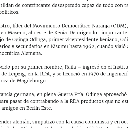
 tildan de contrincante desesperado capaz de todo con ta
políticos.
istro, líder del Movimiento Democrático Naranja (ODM), 
 en Maseno, al oeste de Kenia. De origen lo -importante
ijo de Oginga Odinga, primer vicepresidente keniano, Od
arios y secundarios en Kisumu hasta 1962, cuando viajó 
ocrática Alemana.
cido por su primer nombre, Raila – ingresó en el Instit
 de Leipzig, en la RDA, y se licenció en 1970 de Ingenier
cnica de Magdeburgo.
tancia germana, en plena Guerra Fría, Odinga aprovechó s
 para pasar de contrabando a la RDA productos que no es
 amigos en Berlín Este.
ender alemán, simpatizó con la causa comunista y en oc