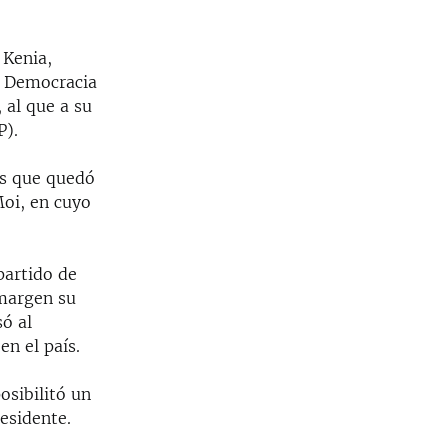
 Kenia,
la Democracia
 al que a su
P).
las que quedó
Moi, en cuyo
partido de
 margen su
só al
en el país.
osibilitó un
esidente.