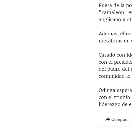
Fuera de la p
"camaleón" en
anglicano y ot
Además, el man
metáforas en s
Casado con Id
con el presid
del padre del
comunidad lo.
Odinga espera 
con el triunfo
liderazgo de e
Compartir