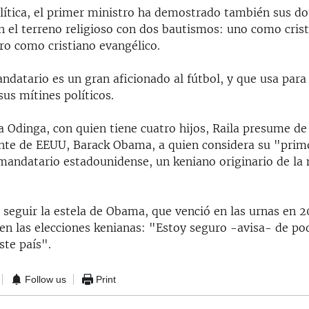
olítica, el primer ministro ha demostrado también sus do
 el terreno religioso con dos bautismos: uno como cris
ro como cristiano evangélico.
datario es un gran aficionado al fútbol, y que usa para
us mítines políticos.
a Odinga, con quien tiene cuatro hijos, Raila presume de
ente de EEUU, Barack Obama, a quien considera su "prim
 mandatario estadounidense, un keniano originario de l
seguir la estela de Obama, que venció en las urnas en 20
 en las elecciones kenianas: "Estoy seguro -avisa- de po
ste país".
Follow us
Print