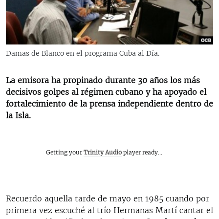
RADIO MARTÍ
ESPECIALES
MULTIMEDIA
ESPECIALES
Damas de Blanco en el programa Cuba al Día.
EDITORIALES
LA REALIDAD DE LA VIVIENDA EN CUBA
SER VIEJO EN CUBA
La emisora ha propinado durante 30 años los más
SÍGUENOS
decisivos golpes al régimen cubano y ha apoyado el
KENTU-CUBANO
fortalecimiento de la prensa independiente dentro de
LOS SANTOS DE HIALEAH
la Isla.
DESINFORMACIÓN RUSA EN AMÉRICA LATINA
LA INVASIÓN DE RUSIA A UCRANIA
Getting your
Trinity Audio
player ready...
Recuerdo aquella tarde de mayo en 1985 cuando por
primera vez escuché al trío Hermanas Martí cantar el