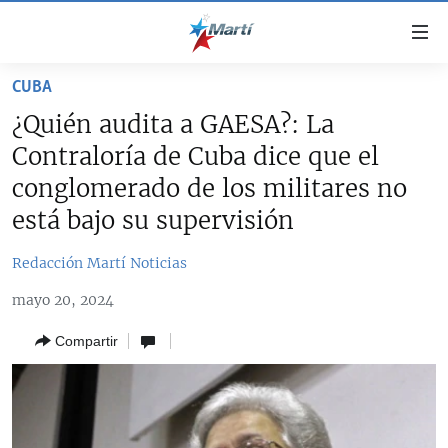
Enlaces
de
accesibilidad
CUBA
TITULARES
Ir
¿Quién audita a GAESA?: La
al
CUBA
Contraloría de Cuba dice que el
contenido
ESTADOS UNIDOS
principal
CUBA
conglomerado de los militares no
Ir
AMÉRICA LATINA
está bajo su supervisión
DERECHOS HUMANOS
ESTADOS UNIDOS
a
INMIGRACIÓN
la
#11JCUBA, 5 AÑOS DESPUÉS
AMÉRICA 250
Redacción Martí Noticias
navegación
MUNDO
INFORME DEL DEPARTAMENTO DE ESTADO DE EEUU
principal
mayo 20, 2024
SOBRE CUBA
DEPORTES
Ir
Compartir
a
ARTE Y ENTRETENIMIENTO
la
OPINIÓN GRÁFICA
búsqueda
AUDIOVISUALES MARTÍ