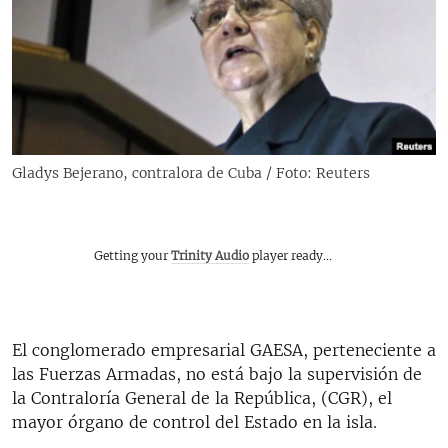
RADIO MARTÍ
ESPECIALES
MULTIMEDIA
ESPECIALES
EDITORIALES
LA REALIDAD DE LA VIVIENDA EN CUBA
SER VIEJO EN CUBA
Gladys Bejerano, contralora de Cuba / Foto: Reuters
SÍGUENOS
KENTU-CUBANO
LOS SANTOS DE HIALEAH
Getting your
Trinity Audio
player ready...
DESINFORMACIÓN RUSA EN AMÉRICA LATINA
LA INVASIÓN DE RUSIA A UCRANIA
El conglomerado empresarial GAESA, perteneciente a
las Fuerzas Armadas, no está bajo la supervisión de
la Contraloría General de la República, (CGR), el
mayor órgano de control del Estado en la isla.