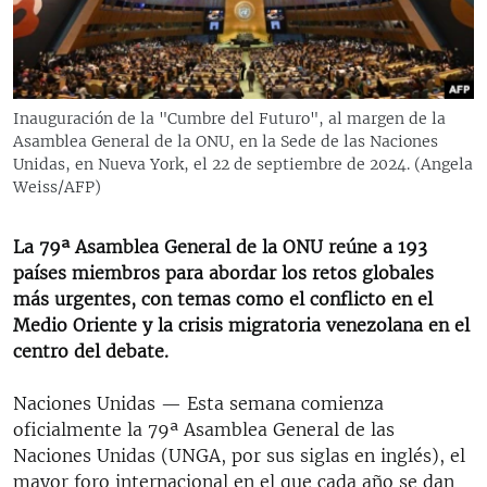
RADIO MARTÍ
ESPECIALES
MULTIMEDIA
ESPECIALES
Inauguración de la "Cumbre del Futuro", al margen de la
EDITORIALES
LA REALIDAD DE LA VIVIENDA EN CUBA
Asamblea General de la ONU, en la Sede de las Naciones
Unidas, en Nueva York, el 22 de septiembre de 2024. (Angela
SER VIEJO EN CUBA
Weiss/AFP)
SÍGUENOS
KENTU-CUBANO
La 79ª Asamblea General de la ONU reúne a 193
LOS SANTOS DE HIALEAH
países miembros para abordar los retos globales
DESINFORMACIÓN RUSA EN AMÉRICA LATINA
más urgentes, con temas como el conflicto en el
Medio Oriente y la crisis migratoria venezolana en el
LA INVASIÓN DE RUSIA A UCRANIA
centro del debate.
Naciones Unidas — Esta semana comienza
oficialmente la 79ª Asamblea General de las
Naciones Unidas (UNGA, por sus siglas en inglés), el
mayor foro internacional en el que cada año se dan