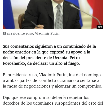
RADIO MARTÍ
ESPECIALES
MULTIMEDIA
ESPECIALES
EDITORIALES
LA REALIDAD DE LA VIVIENDA EN CUBA
El presidente ruso, Vladimir Putin.
SER VIEJO EN CUBA
SÍGUENOS
Sus comentarios siguieron a un comunicado de la
KENTU-CUBANO
noche anterior en la que expresó su apoyo a la
LOS SANTOS DE HIALEAH
decisión del presidente de Ucrania, Petro
Poroshenko, de declarar un alto el fuego.
DESINFORMACIÓN RUSA EN AMÉRICA LATINA
LA INVASIÓN DE RUSIA A UCRANIA
El presidente ruso, Vladimir Putin, instó el domingo
a ambas partes del conflicto ucraniano a sentarse a
la mesa de negociaciones y alcanzar un compromiso.
Dijo que ese compromiso debería respetar los
derechos de los ucranianos rusoparlantes del este del