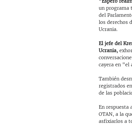
"Espero realm
un programa t
del Parlament
los derechos d
Ucrania.
El jefe del Kr
Ucrania,
exhort
conversaciones
cayera en "el
También desmi
registrados en
de las poblaci
En respuesta 
OTAN, a la qu
asfixiarlos a 