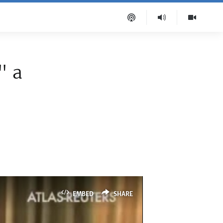
" a
EMBED
SHARE