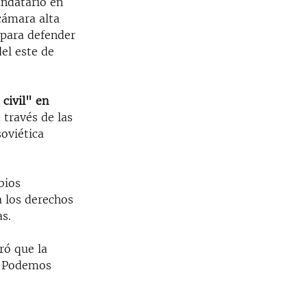
andatario en
cámara alta
 para defender
el este de
civil" en
 través de las
soviética
bios
a los derechos
as.
ró que la
 "Podemos