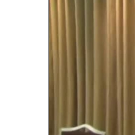
RADIO MARTÍ
ESPECIALES
MULTIMEDIA
ESPECIALES
EDITORIALES
LA REALIDAD DE LA VIVIENDA EN
CUBA
SER VIEJO EN CUBA
KENTU-CUBANO
LOS SANTOS DE HIALEAH
DESINFORMACIÓN RUSA EN
AMÉRICA LATINA
LA INVASIÓN DE RUSIA A UCRANIA