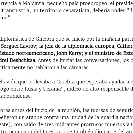
ertencia a Moldavia, pequeño país proeuropeo, el presid
Transnistria, un territorio separatista, debería poder "d
ino".
diplomática de Ginebra que se inició por la mañana part
, Serguei Lavrov; la jefa de la diplomacia europea, Cather
Estado norteamericano, John Kerry; y el ministro de Ext
drei Deshchitsa
. Antes de iniciar las conversaciones, los 
ácticamente no hablaron a las cámaras.
el avión que lo llevaba a Ginebra que esperaba ayudar a 
ogo entre Rusia y Ucrania", indicó un alto responsable d
tadounidense.
ras antes del inicio de la reunión, las fuerzas de seguri
pelieron un ataque contra una unidad de la guardia nacio
ste), con saldo de tres militantes prorrusos muertos y t
tro ucraniano del Interior, que también dio parte del ar