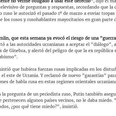
ente no verme obligado a usar este derecho"
, dijo el m
elevisivo de preguntas y respuestas, recordando que la 
o ruso le autorizó el pasado 1º de marzo a enviar tropas
e los rusos y rusohablantes mayoritarios en gran parte d
emlin, que esta semana ya evocó el riesgo de una "guerra 
ó a las autoridades ucranianas a aceptar el "diálogo", a
 de Ginebra, y alertó del peligro de que la ex república 
 abismo".
ntió que hubiera fuerzas rusas implicadas en los distur
 el este de Ucrania. Y reclamó de nuevo "garantías" par
ones de habla rusa en estas regiones orientales ucranian
a la pregunta de un periodista ruso, Putin también asegu
e pertenecen algunos países vecinos, no le daba miedo.
todos, ¿por qué tiene miedo?", insistió.