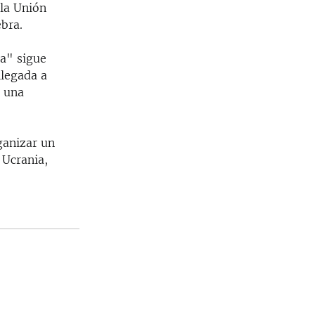
 la Unión
bra.
ca" sigue
llegada a
e una
ganizar un
 Ucrania,