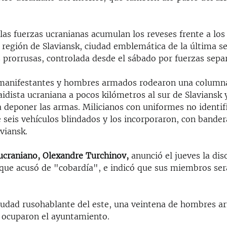
 las fuerzas ucranianas acumulan los reveses frente a lo
 región de Slaviansk, ciudad emblemática de la última se
 prorrusas, controlada desde el sábado por fuerzas separ
 manifestantes y hombres armados rodearon una columna
idista ucraniana a pocos kilómetros al sur de Slaviansk 
a deponer las armas. Milicianos con uniformes no identif
seis vehículos blindados y los incorporaron, con bandera
viansk.
 ucraniano, Olexandre Turchinov,
anunció el jueves la dis
 que acusó de "cobardía", e indicó que sus miembros se
iudad rusohablante del este, una veintena de hombres a
ocuparon el ayuntamiento.