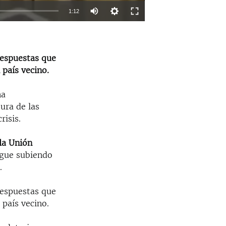
1:12
EMBED
SHARE
respuestas que
 país vecino.
na
ura de las
risis.
la Unión
igue subiendo
.
respuestas que
 país vecino.