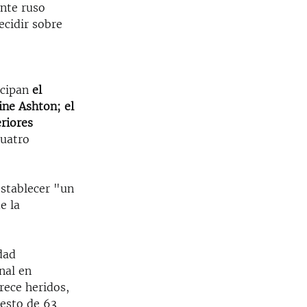
ente ruso
ecidir sobre
icipan
el
ine Ashton; el
eriores
cuatro
establecer "un
e la
dad
nal en
rece heridos,
resto de 63