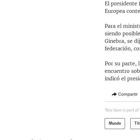
El presidente 
Europea conte
Para el minist
siendo posible
Ginebra, se di
federación, c
Por su parte, 
encuentro sobr
indicó el pre
Compartir
This item is part of
Mundo
Tit