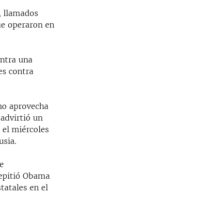
s, llamados
ue operaron en
entra una
es contra
 no aprovecha
advirtió un
 el miércoles
usia.
de
repitió Obama
tatales en el