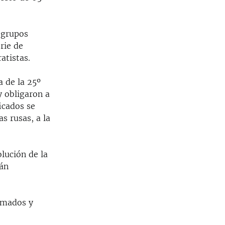
s grupos
rie de
atistas.
 de la 25º
y obligaron a
icados se
s rusas, a la
olución de la
rán
rmados y