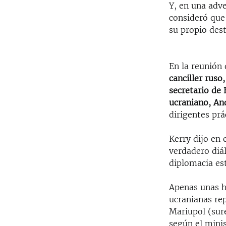
Y, en una adv
consideró que 
su propio dest
En la reunión 
canciller ruso
secretario de 
ucraniano, An
dirigentes pr
Kerry dijo en 
verdadero diál
diplomacia es
Apenas unas ho
ucranianas re
Mariupol (sure
según el minis