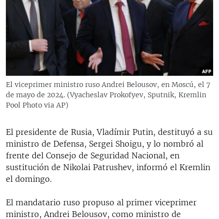
RADIO MARTÍ
ESPECIALES
MULTIMEDIA
ESPECIALES
EDITORIALES
LA REALIDAD DE LA VIVIENDA EN CUBA
SER VIEJO EN CUBA
El viceprimer ministro ruso Andrei Belousov, en Moscú, el 7
SÍGUENOS
de mayo de 2024. (Vyacheslav Prokofyev, Sputnik, Kremlin
KENTU-CUBANO
Pool Photo via AP)
LOS SANTOS DE HIALEAH
El presidente de Rusia, Vladímir Putin, destituyó a su
DESINFORMACIÓN RUSA EN AMÉRICA LATINA
ministro de Defensa, Sergei Shoigu, y lo nombró al
LA INVASIÓN DE RUSIA A UCRANIA
frente del Consejo de Seguridad Nacional, en
sustitución de Nikolai Patrushev, informó el Kremlin
el domingo.
El mandatario ruso propuso al primer viceprimer
ministro, Andrei Belousov, como ministro de