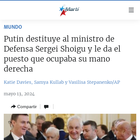
Enlaces
de
accesibilidad
MUNDO
TITULARES
Ir
Putin destituye al ministro de
al
CUBA
Defensa Sergei Shoigu y le da el
contenido
ESTADOS UNIDOS
principal
CUBA
puesto que ocupaba su mano
Ir
AMÉRICA LATINA
derecha
DERECHOS HUMANOS
ESTADOS UNIDOS
a
INMIGRACIÓN
la
#11JCUBA, 5 AÑOS DESPUÉS
AMÉRICA 250
Katie Davies, Samya Kullab y Vasilisa Stepanenko/AP
navegación
MUNDO
INFORME DEL DEPARTAMENTO DE ESTADO DE EEUU
principal
mayo 13, 2024
SOBRE CUBA
DEPORTES
Ir
Compartir
a
ARTE Y ENTRETENIMIENTO
la
OPINIÓN GRÁFICA
búsqueda
AUDIOVISUALES MARTÍ